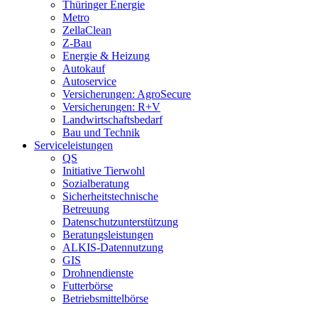
Thüringer Energie
Metro
ZellaClean
Z-Bau
Energie & Heizung
Autokauf
Autoservice
Versicherungen: AgroSecure
Versicherungen: R+V
Landwirtschaftsbedarf
Bau und Technik
Service­­leistungen
QS
Initiative Tierwohl
Sozialberatung
Sicherheitstechnische
Betreuung
Datenschutzunterstützung
Beratungsleistungen
ALKIS-Datennutzung
GIS
Drohnendienste
Futterbörse
Betriebsmittelbörse