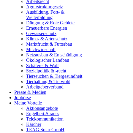
Arbeitsrecht
Agrarstrukturgesetz
Ausbildung, Fort- &
Weiterbildung
Düngung & Rote Gebiete
Erneuerbare Energien
Gewässerschutz
Klima- & Artenschutz
Marktfrucht & Futterbau
Milchwirtschaft
Netzausbau & Entschädigung
Ökologischer Landbau
Schäferei & Wolf
Sozialpolitik & -recht
Tierseuchen & Tiergesundheit
Tierhaltung & Tierwohl
Arbeitgeberverband
Presse & Medien
Jobbörse
Meine Vorteile
Aktionsangebote
Engelbert-Strauss
Telekommunikation
Kärcher
TEAG Solar GmbH