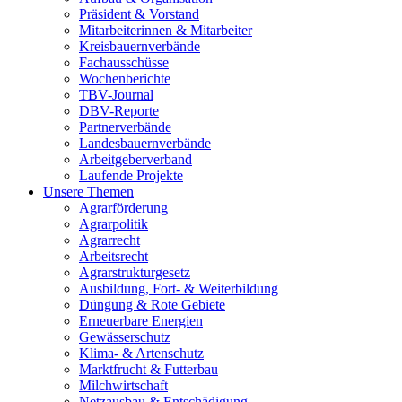
Präsident & Vorstand
Mitarbeiterinnen & Mitarbeiter
Kreisbauernverbände
Fachausschüsse
Wochenberichte
TBV-Journal
DBV-Reporte
Partnerverbände
Landesbauernverbände
Arbeitgeberverband
Laufende Projekte
Unsere Themen
Agrarförderung
Agrarpolitik
Agrarrecht
Arbeitsrecht
Agrarstrukturgesetz
Ausbildung, Fort- & Weiterbildung
Düngung & Rote Gebiete
Erneuerbare Energien
Gewässerschutz
Klima- & Artenschutz
Marktfrucht & Futterbau
Milchwirtschaft
Netzausbau & Entschädigung