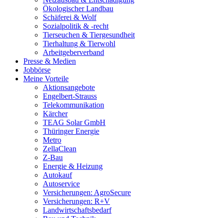
Ökologischer Landbau
Schäferei & Wolf
Sozialpolitik & -recht
Tierseuchen & Tiergesundheit
Tierhaltung & Tierwohl
Arbeitgeberverband
Presse & Medien
Jobbörse
Meine Vorteile
Aktionsangebote
Engelbert-Strauss
Telekommunikation
Kärcher
TEAG Solar GmbH
Thüringer Energie
Metro
ZellaClean
Z-Bau
Energie & Heizung
Autokauf
Autoservice
Versicherungen: AgroSecure
Versicherungen: R+V
Landwirtschaftsbedarf