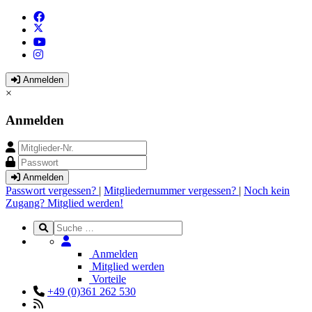
Anmelden
×
Anmelden
Anmelden
Passwort vergessen?
|
Mitgliedernummer vergessen?
|
Noch kein
Zugang? Mitglied werden!
Anmelden
Mitglied werden
Vorteile
+49 (0)361 262 530