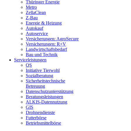
Thüringer Energie
Metro
ZellaClean
Z-Bau
Energie & Heizung
Autokauf
Autoservice
Versicherungen: AgroSecure
Versicherungen: R+V
Landwirtschaftsbedarf
Bau und Technik
Service­­leistungen
QS
Initiative Tierwohl
Sozialberatung
Sicherheitstechnische
Betreuung
Datenschutzunterstützung
Beratungsleistungen
ALKIS-Datennutzung
GIS
Drohnendienste
Futterbörse
Betriebsmittelbörse