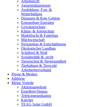
Arbeitsrecht
Agrarstrukturgesetz
Ausbildung, Fort- &
Weiterbildung
Düngung & Rote Gebiete
Erneuerbare Energien
Gewässerschutz
Klima- & Artenschutz
Marktfrucht & Futterbau
Milchwirtschaft
Netzausbau & Entschädigung
Ökologischer Landbau
Schäferei & Wolf
Sozialpolitik & -recht
Tierseuchen & Tiergesundheit
Tierhaltung & Tierwohl
Arbeitgeberverband
Presse & Medien
Jobbörse
Meine Vorteile
Aktionsangebote
Engelbert-Strauss
Telekommunikation
Kärcher
TEAG Solar GmbH