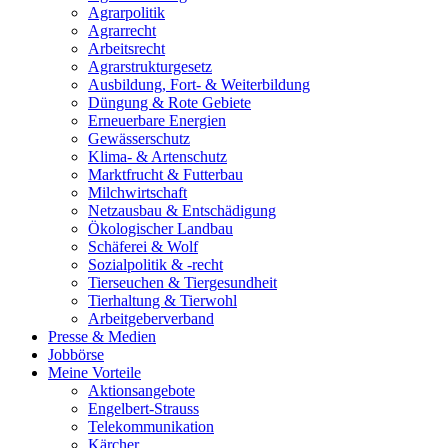
Agrarpolitik
Agrarrecht
Arbeitsrecht
Agrarstrukturgesetz
Ausbildung, Fort- & Weiterbildung
Düngung & Rote Gebiete
Erneuerbare Energien
Gewässerschutz
Klima- & Artenschutz
Marktfrucht & Futterbau
Milchwirtschaft
Netzausbau & Entschädigung
Ökologischer Landbau
Schäferei & Wolf
Sozialpolitik & -recht
Tierseuchen & Tiergesundheit
Tierhaltung & Tierwohl
Arbeitgeberverband
Presse & Medien
Jobbörse
Meine Vorteile
Aktionsangebote
Engelbert-Strauss
Telekommunikation
Kärcher