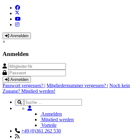
Anmelden
×
Anmelden
Anmelden
Passwort vergessen?
|
Mitgliedernummer vergessen?
|
Noch kein
Zugang? Mitglied werden!
Anmelden
Mitglied werden
Vorteile
+49 (0)361 262 530