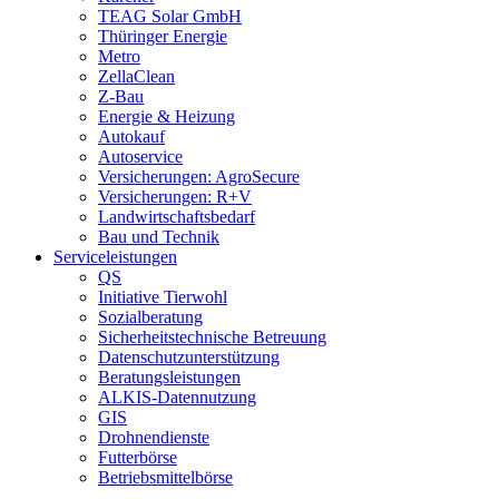
TEAG Solar GmbH
Thüringer Energie
Metro
ZellaClean
Z-Bau
Energie & Heizung
Autokauf
Autoservice
Versicherungen: AgroSecure
Versicherungen: R+V
Landwirtschaftsbedarf
Bau und Technik
Service­­leistungen
QS
Initiative Tierwohl
Sozialberatung
Sicherheitstechnische Betreuung
Datenschutzunterstützung
Beratungsleistungen
ALKIS-Datennutzung
GIS
Drohnendienste
Futterbörse
Betriebsmittelbörse