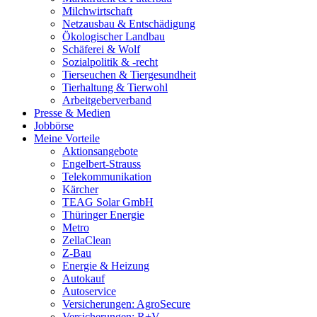
Milchwirtschaft
Netzausbau & Entschädigung
Ökologischer Landbau
Schäferei & Wolf
Sozialpolitik & -recht
Tierseuchen & Tiergesundheit
Tierhaltung & Tierwohl
Arbeitgeberverband
Presse & Medien
Jobbörse
Meine Vorteile
Aktionsangebote
Engelbert-Strauss
Telekommunikation
Kärcher
TEAG Solar GmbH
Thüringer Energie
Metro
ZellaClean
Z-Bau
Energie & Heizung
Autokauf
Autoservice
Versicherungen: AgroSecure
Versicherungen: R+V