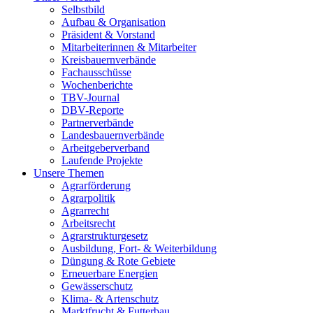
Selbstbild
Aufbau & Organisation
Präsident & Vorstand
Mitarbeiterinnen & Mitarbeiter
Kreisbauernverbände
Fachausschüsse
Wochenberichte
TBV-Journal
DBV-Reporte
Partnerverbände
Landesbauernverbände
Arbeitgeberverband
Laufende Projekte
Unsere Themen
Agrarförderung
Agrarpolitik
Agrarrecht
Arbeitsrecht
Agrarstrukturgesetz
Ausbildung, Fort- & Weiterbildung
Düngung & Rote Gebiete
Erneuerbare Energien
Gewässerschutz
Klima- & Artenschutz
Marktfrucht & Futterbau