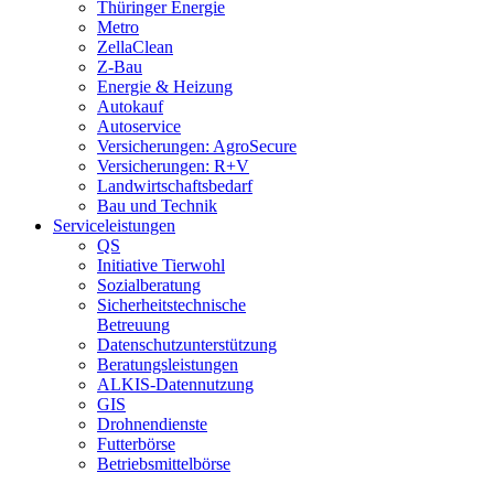
Thüringer Energie
Metro
ZellaClean
Z-Bau
Energie & Heizung
Autokauf
Autoservice
Versicherungen: AgroSecure
Versicherungen: R+V
Landwirtschaftsbedarf
Bau und Technik
Service­­leistungen
QS
Initiative Tierwohl
Sozialberatung
Sicherheitstechnische
Betreuung
Datenschutzunterstützung
Beratungsleistungen
ALKIS-Datennutzung
GIS
Drohnendienste
Futterbörse
Betriebsmittelbörse