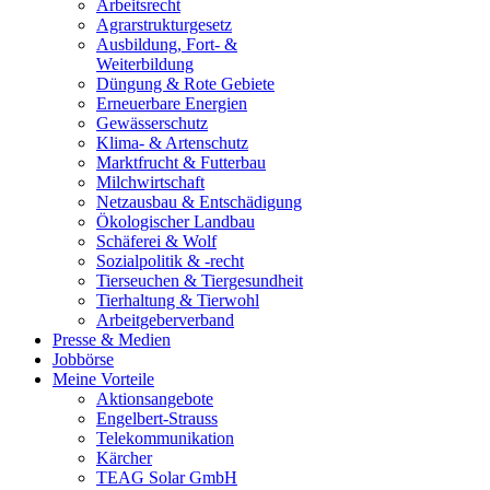
Arbeitsrecht
Agrarstrukturgesetz
Ausbildung, Fort- &
Weiterbildung
Düngung & Rote Gebiete
Erneuerbare Energien
Gewässerschutz
Klima- & Artenschutz
Marktfrucht & Futterbau
Milchwirtschaft
Netzausbau & Entschädigung
Ökologischer Landbau
Schäferei & Wolf
Sozialpolitik & -recht
Tierseuchen & Tiergesundheit
Tierhaltung & Tierwohl
Arbeitgeberverband
Presse & Medien
Jobbörse
Meine Vorteile
Aktionsangebote
Engelbert-Strauss
Telekommunikation
Kärcher
TEAG Solar GmbH