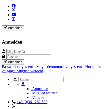
Anmelden
×
Anmelden
Anmelden
Passwort vergessen?
|
Mitgliedernummer vergessen?
|
Noch kein
Zugang? Mitglied werden!
Anmelden
Mitglied werden
Vorteile
+49 (0)361 262 530