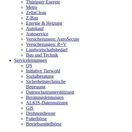
Thüringer Energie
Metro
ZellaClean
Z-Bau
Energie & Heizung
Autokauf
Autoservice
Versicherungen: AgroSecure
Versicherungen: R+V
Landwirtschaftsbedarf
Bau und Technik
Service­­leistungen
QS
Initiative Tierwohl
Sozialberatung
Sicherheitstechnische
Betreuung
Datenschutzunterstützung
Beratungsleistungen
ALKIS-Datennutzung
GIS
Drohnendienste
Futterbörse
Betriebsmittelbörse