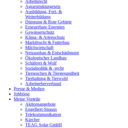
Arbeitsrecht
Agrarstrukturgesetz
Ausbildung, Fort- &
Weiterbildung
Düngung & Rote Gebiete
Erneuerbare Energien
Gewässerschutz
Klima- & Artenschutz
Marktfrucht & Futterbau
Milchwirtschaft
Netzausbau & Entschädigung
Ökologischer Landbau
Schäferei & Wolf
Sozialpolitik & -recht
Tierseuchen & Tiergesundheit
Tierhaltung & Tierwohl
Arbeitgeberverband
Presse & Medien
Jobbörse
Meine Vorteile
Aktionsangebote
Engelbert-Strauss
Telekommunikation
Kärcher
TEAG Solar GmbH