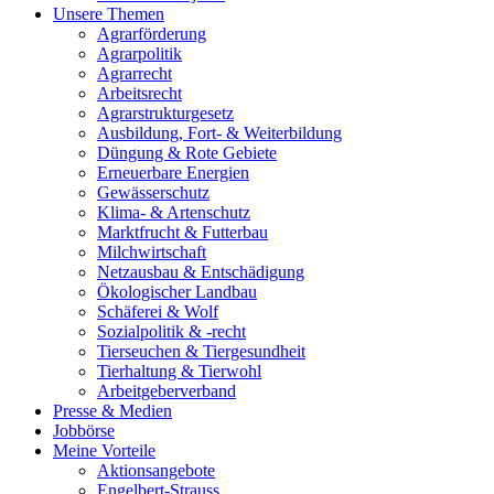
Unsere Themen
Agrarförderung
Agrarpolitik
Agrarrecht
Arbeitsrecht
Agrarstrukturgesetz
Ausbildung, Fort- & Weiterbildung
Düngung & Rote Gebiete
Erneuerbare Energien
Gewässerschutz
Klima- & Artenschutz
Marktfrucht & Futterbau
Milchwirtschaft
Netzausbau & Entschädigung
Ökologischer Landbau
Schäferei & Wolf
Sozialpolitik & -recht
Tierseuchen & Tiergesundheit
Tierhaltung & Tierwohl
Arbeitgeberverband
Presse & Medien
Jobbörse
Meine Vorteile
Aktionsangebote
Engelbert-Strauss