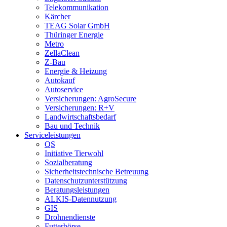
Telekommunikation
Kärcher
TEAG Solar GmbH
Thüringer Energie
Metro
ZellaClean
Z-Bau
Energie & Heizung
Autokauf
Autoservice
Versicherungen: AgroSecure
Versicherungen: R+V
Landwirtschaftsbedarf
Bau und Technik
Service­­leistungen
QS
Initiative Tierwohl
Sozialberatung
Sicherheitstechnische Betreuung
Datenschutzunterstützung
Beratungsleistungen
ALKIS-Datennutzung
GIS
Drohnendienste
Futterbörse