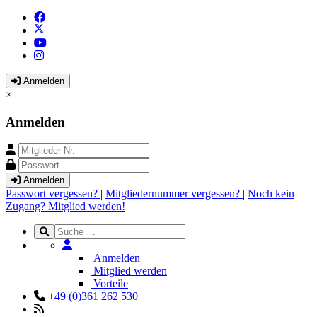
Anmelden
×
Anmelden
Anmelden
Passwort vergessen?
|
Mitgliedernummer vergessen?
|
Noch kein
Zugang? Mitglied werden!
Anmelden
Mitglied werden
Vorteile
+49 (0)361 262 530