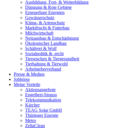
Ausbildung, Fort- & Weiterbildung
Düngung & Rote Gebiete
Erneuerbare Energien
Gewässerschutz
Klima- & Artenschutz
Marktfrucht & Futterbau
Milchwirtschaft
Netzausbau & Entschädigung
Ökologischer Landbau
Schäferei & Wolf
Sozialpolitik & -recht
Tierseuchen & Tiergesundheit
Tierhaltung & Tierwohl
Arbeitgeberverband
Presse & Medien
Jobbörse
Meine Vorteile
Aktionsangebote
Engelbert-Strauss
Telekommunikation
Kärcher
TEAG Solar GmbH
Thüringer Energie
Metro
ZellaClean