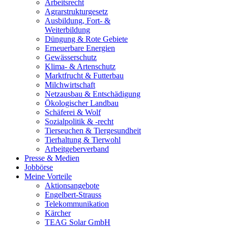
Arbeitsrecht
Agrarstrukturgesetz
Ausbildung, Fort- &
Weiterbildung
Düngung & Rote Gebiete
Erneuerbare Energien
Gewässerschutz
Klima- & Artenschutz
Marktfrucht & Futterbau
Milchwirtschaft
Netzausbau & Entschädigung
Ökologischer Landbau
Schäferei & Wolf
Sozialpolitik & -recht
Tierseuchen & Tiergesundheit
Tierhaltung & Tierwohl
Arbeitgeberverband
Presse & Medien
Jobbörse
Meine Vorteile
Aktionsangebote
Engelbert-Strauss
Telekommunikation
Kärcher
TEAG Solar GmbH