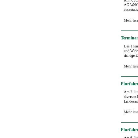
Am 7. Jun
AG Wolf) 
auszutaus
Mehr les
Terminan
Das Thema
und Wider
richtige 
Mehr les
Flurfahr
Am 7. Jun
diversen 
Landesamt
Mehr les
Flurfahr
Am 6. Jun