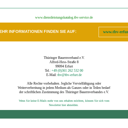
‍www.dienstleistungskatalog.tbv-service.de
EHR INFORMATIONEN FINDEN SIE AUF:
www.tbv-erfur
Thüringer Bauernverband e.V.
Alfred-Hess-Straße 8
99094 Erfurt
Tel.:
+49 (0)361 262 532 00
E-Mail:
tbv@tbv-erfurt.de
Alle Rechte vorbehalten. Jegliche Vervielfältigung oder
Weiterverbreitung in jedem Medium als Ganzes oder in Teilen bedarf
der schriftlichen Zustimmung des Thüringer Bauernverbandes e.V.
Wenn Sie keine E-Mails mehr von uns erhalten möchten, können Sie sich vom
‍
Newsletter hier abmelden.