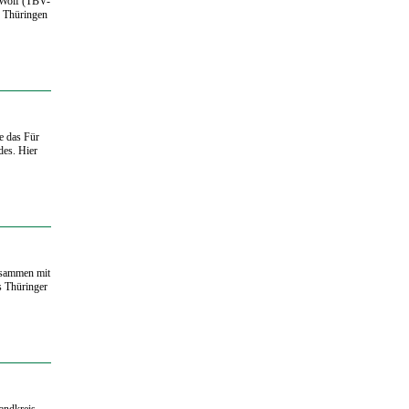
 Wolf (TBV-
n Thüringen
e das Für
des. Hier
Zusammen mit
s Thüringer
andkreis