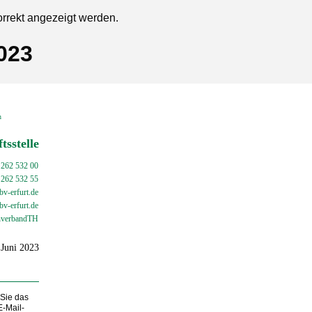
orrekt angezeigt werden.
023
en
tsstelle
 262 532 00
 262 532 55
v-erfurt.de
bv-
erfurt.de
verbandTH
 Juni 2023
 Sie das
E-Mail-