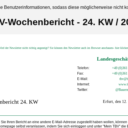
se Benutzerinformationen, sodass diese möglicherweise nicht k
V-Wochenbericht - 24. KW / 2
ird der Newsletter nicht richtig angezeigt? Sie können den Newsletter auch im Browser anschauen» hier klick
Landesgeschäf
Telefon:
+49 (0)361
Fax:
+49 (0)361
E-Mail:
tbv@tb
Internet:
www.t
Twitter:
@Bauern
nbericht 24. KW
Erfurt, den 12.
Sie Ihren Bericht an eine andere E-Mail-Adresse zugestellt haben wollen, können
Homepage selbst veranlassen, indem Sie sich einloggen und unter "Mein TBV" die 