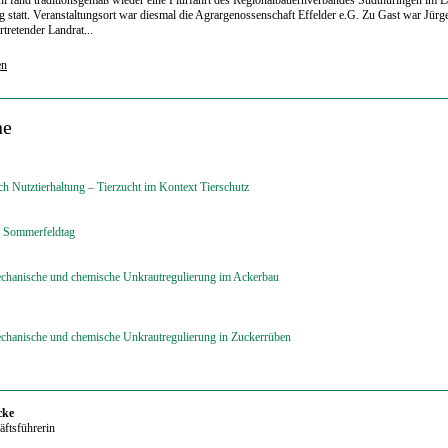
 statt. Veranstaltungsort war diesmal die Agrargenossenschaft Effelder e.G. Zu Gast war Jür
ertretender Landrat...
en
ne
h Nutztierhaltung – Tierzucht im Kontext Tierschutz
 Sommerfeldtag
echanische und chemische Unkrautregulierung im Ackerbau
echanische und chemische Unkrautregulierung in Zuckerrüben
cke
ftsführerin