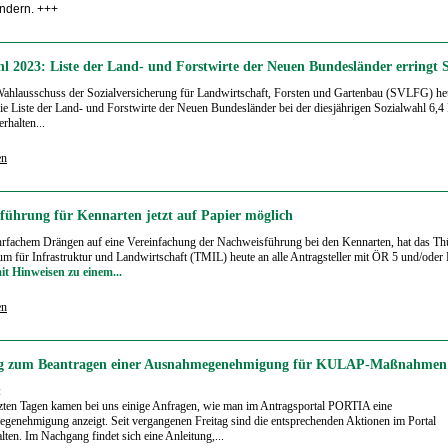
ndern. +++
hl 2023: Liste der Land- und Forstwirte der Neuen Bundesländer erringt S
ahlausschuss der Sozialversicherung für Landwirtschaft, Forsten und Gartenbau (SVLFG) he
die Liste der Land- und Forstwirte der Neuen Bundesländer bei der diesjährigen Sozialwahl 6,4
rhalten...
en
führung für Kennarten jetzt auf Papier möglich
fachem Drängen auf eine Vereinfachung der Nachweisführung bei den Kennarten, hat das Th
um für Infrastruktur und Landwirtschaft (TMIL) heute an alle Antragsteller mit ÖR 5 und/oder
it Hinweisen zu einem...
en
ng zum Beantragen einer Ausnahmegenehmigung für KULAP-Maßnahmen
:
tzten Tagen kamen bei uns einige Anfragen, wie man im Antragsportal PORTIA eine
enehmigung anzeigt. Seit vergangenen Freitag sind die entsprechenden Aktionen im Portal
alten. Im Nachgang findet sich eine Anleitung,...