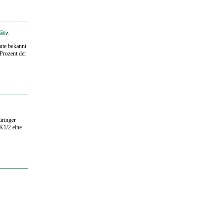
itz
ute bekannt
 Prozent der
üringer
 K1/2 eine