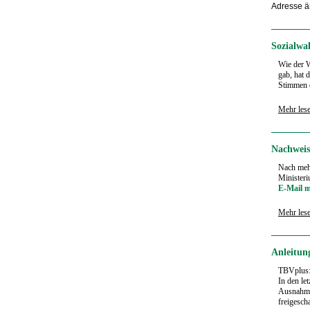
Adresse ä
Sozialwa
Wie der W
gab, hat 
Stimmen e
Mehr les
Nachweis
Nach mehr
Ministeri
E-Mail m
Mehr les
Anleitu
TBVplus
In den le
Ausnahmeg
freigesch