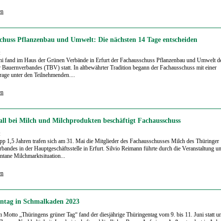
en
chuss Pflanzenbau und Umwelt: Die nächsten 14 Tage entscheiden
:
ni fand im Haus der Grünen Verbände in Erfurt der Fachausschuss Pflanzenbau und Umwelt d
 Bauernverbandes (TBV) statt. In altbewährter Tradition begann der Fachausschuss mit einer
age unter den Teilnehmenden....
en
fall bei Milch und Milchprodukten beschäftigt Fachausschuss
:
p 1,5 Jahren trafen sich am 31. Mai die Mitglieder des Fachausschusses Milch des Thüringer
bandes in der Hauptgeschäftsstelle in Erfurt. Silvio Reimann führte durch die Veranstaltung u
tane Milchmarktsituation...
en
ntag in Schmalkaden 2023
 Motto „Thüringens grüner Tag“ fand der diesjährige Thüringentag vom 9. bis 11. Juni statt 