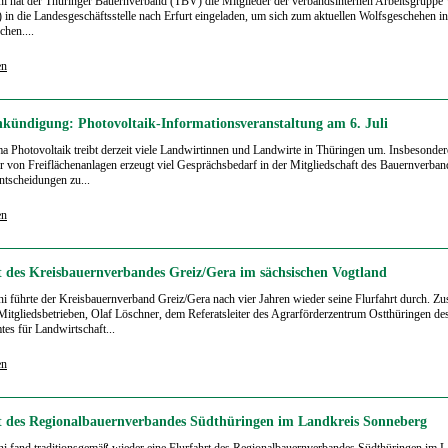
i hat der Thüringer Bauernverband (TBV) die Mitglieder der verbandsinternen Arbeitsgruppe
in die Landesgeschäftsstelle nach Erfurt eingeladen, um sich zum aktuellen Wolfsgeschehen i
chen....
en
kündigung: Photovoltaik-Informationsveranstaltung am 6. Juli
 Photovoltaik treibt derzeit viele Landwirtinnen und Landwirte in Thüringen um. Insbesonder
 von Freiflächenanlagen erzeugt viel Gesprächsbedarf in der Mitgliedschaft des Bauernverban
Entscheidungen zu...
en
t des Kreisbauernverbandes Greiz/Gera im sächsischen Vogtland
i führte der Kreisbauernverband Greiz/Gera nach vier Jahren wieder seine Flurfahrt durch. 
Mitgliedsbetrieben, Olaf Löschner, dem Referatsleiter des Agrarförderzentrum Ostthüringen de
es für Landwirtschaft...
en
t des Regionalbauernverbandes Südthüringen im Landkreis Sonneberg
i fand traditionsgemäß wieder eine Flurfahrt des Regionalbauernverbandes Südthüringen im L