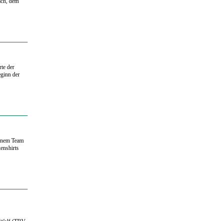
ach, dem
te der
eginn der
einem Team
enshirts