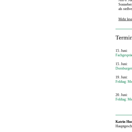
Sonneberg
als stellv
Mehr les
‍Termi
15. Juni:
Fachgespräc
15. Juni:
Dornburger
19. Juni:
Feldtag: M
20. Juni:
Feldtag: M
‍Katrin Hu
Hauptgeschä