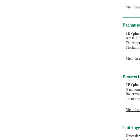
Mehr les
Fachauss
TBVplus
Am 6. Ju
Thüringer
Tischumfr
Mehr les
Preisver
TBVplus
Nach knap
Bauernver
die momen
Mehr les
Thüringe
Unter dem