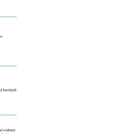
es
nd beschrieb
und widmete