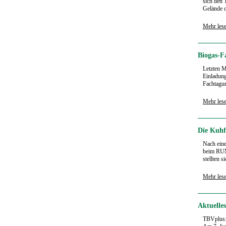
sich den 
Gelände d
Mehr les
Biogas-F
Letzten M
Einladung
Fachtagun
Mehr les
Die Kuhf
Nach eine
beim RUN
stellten s
Mehr les
Aktuelle
TBVplus