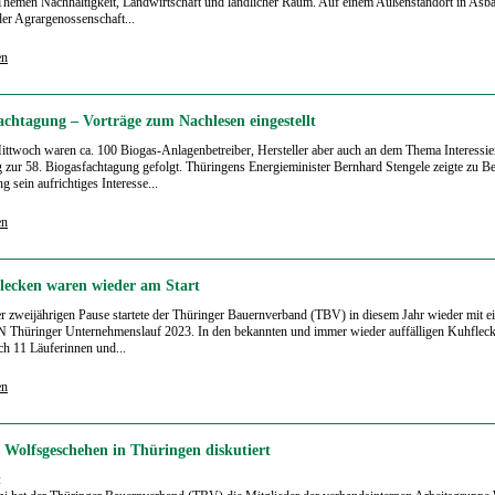
Themen Nachhaltigkeit, Landwirtschaft und ländlicher Raum. Auf einem Außenstandort in Asb
er Agrargenossenschaft...
en
achtagung – Vorträge zum Nachlesen eingestellt
ittwoch waren ca. 100 Biogas-Anlagenbetreiber, Hersteller aber auch an dem Thema Interessier
 zur 58. Biogasfachtagung gefolgt. Thüringens Energieminister Bernhard Stengele zeigte zu B
g sein aufrichtiges Interesse...
en
lecken waren wieder am Start
r zweijährigen Pause startete der Thüringer Bauernverband (TBV) in diesem Jahr wieder mit 
 Thüringer Unternehmenslauf 2023. In den bekannten und immer wieder auffälligen Kuhfleck
ich 11 Läuferinnen und...
en
s Wolfsgeschehen in Thüringen diskutiert
: