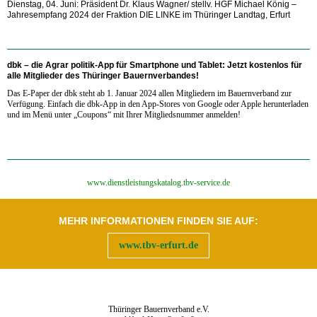
Dienstag, 04. Juni:
Präsident Dr. Klaus Wagner/ stellv. HGF Michael König
–
Jahresempfang 2024 der Fraktion DIE LINKE im Thüringer Landtag, Erfurt
dbk – die Agrar politik-App für Smartphone und Tablet:
Jetzt kostenlos für
alle Mitglieder des Thüringer Bauernverbandes!
Das E-Paper der dbk steht ab 1. Januar 2024 allen Mitgliedern im Bauernverband zur
Verfügung. Einfach die dbk-App in den App-Stores von Google oder Apple herunterladen
und im Menü unter „Coupons“ mit Ihrer Mitgliedsnummer anmelden!
‍www.dienstleistungskatalog.tbv-service.de
MEHR INFORMATIONEN FINDEN SIE AUF:
www.tbv-erfurt.de
Thüringer Bauernverband e.V.