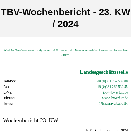
TBV-Wochenbericht - 23. KW
/ 2024
Wird der Newsletter nicht richtig angezeigt? Sie können den Newsletter auch im Browser anschauen» hier
klicken
Landesgeschäftsstelle
Telefon:
+49 (0)361 262 532 00
Fax:
+49 (0)361 262 532 55
E-Mail:
tbv@tbv-erfurt.de
Internet:
www.tbv-
erfurt.de
Twitter:
@BauernverbandTH
Wochenbericht 23. KW
Erfurt, den 03. Juni 2024