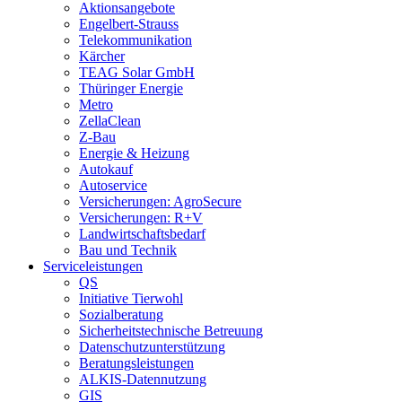
Aktionsangebote
Engelbert-Strauss
Telekommunikation
Kärcher
TEAG Solar GmbH
Thüringer Energie
Metro
ZellaClean
Z-Bau
Energie & Heizung
Autokauf
Autoservice
Versicherungen: AgroSecure
Versicherungen: R+V
Landwirtschaftsbedarf
Bau und Technik
Service­­leistungen
QS
Initiative Tierwohl
Sozialberatung
Sicherheitstechnische Betreuung
Datenschutzunterstützung
Beratungsleistungen
ALKIS-Datennutzung
GIS