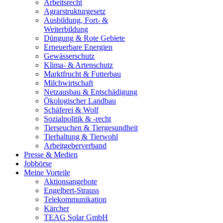
Arbeitsrecht
Agrarstrukturgesetz
Ausbildung, Fort- &
Weiterbildung
Düngung & Rote Gebiete
Erneuerbare Energien
Gewässerschutz
Klima- & Artenschutz
Marktfrucht & Futterbau
Milchwirtschaft
Netzausbau & Entschädigung
Ökologischer Landbau
Schäferei & Wolf
Sozialpolitik & -recht
Tierseuchen & Tiergesundheit
Tierhaltung & Tierwohl
Arbeitgeberverband
Presse & Medien
Jobbörse
Meine Vorteile
Aktionsangebote
Engelbert-Strauss
Telekommunikation
Kärcher
TEAG Solar GmbH