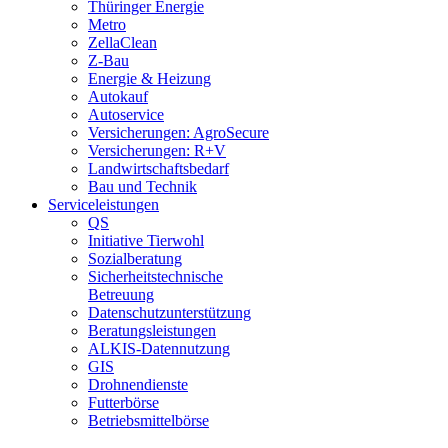
Thüringer Energie
Metro
ZellaClean
Z-Bau
Energie & Heizung
Autokauf
Autoservice
Versicherungen: AgroSecure
Versicherungen: R+V
Landwirtschaftsbedarf
Bau und Technik
Service­­leistungen
QS
Initiative Tierwohl
Sozialberatung
Sicherheitstechnische
Betreuung
Datenschutzunterstützung
Beratungsleistungen
ALKIS-Datennutzung
GIS
Drohnendienste
Futterbörse
Betriebsmittelbörse