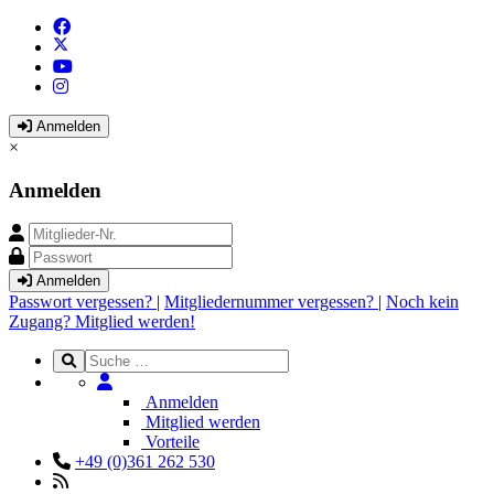
Anmelden
×
Anmelden
Anmelden
Passwort vergessen?
|
Mitgliedernummer vergessen?
|
Noch kein
Zugang? Mitglied werden!
Anmelden
Mitglied werden
Vorteile
+49 (0)361 262 530