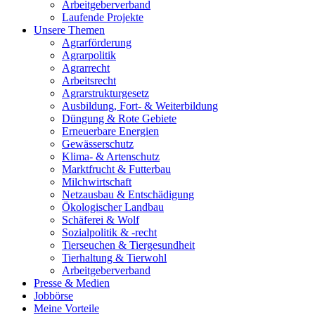
Arbeitgeberverband
Laufende Projekte
Unsere Themen
Agrarförderung
Agrarpolitik
Agrarrecht
Arbeitsrecht
Agrarstrukturgesetz
Ausbildung, Fort- & Weiterbildung
Düngung & Rote Gebiete
Erneuerbare Energien
Gewässerschutz
Klima- & Artenschutz
Marktfrucht & Futterbau
Milchwirtschaft
Netzausbau & Entschädigung
Ökologischer Landbau
Schäferei & Wolf
Sozialpolitik & -recht
Tierseuchen & Tiergesundheit
Tierhaltung & Tierwohl
Arbeitgeberverband
Presse & Medien
Jobbörse
Meine Vorteile