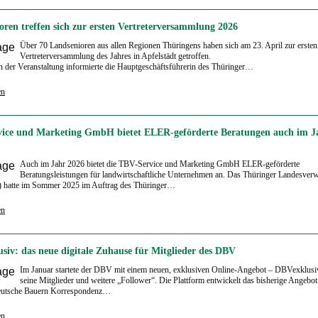
oren treffen sich zur ersten Vertreterversammlung 2026
Über 70 Landsenioren aus allen Regionen Thüringens haben sich am 23. April zur ersten
Vertreterversammlung des Jahres in Apfelstädt getroffen.
 der Veranstaltung informierte die Hauptgeschäftsführerin des Thüringer…
en
ice und Marketing GmbH bietet ELER-geförderte Beratungen auch im J
Auch im Jahr 2026 bietet die TBV-Service und Marketing GmbH ELER-geförderte
Beratungsleistungen für landwirtschaftliche Unternehmen an. Das Thüringer Landesver
hatte im Sommer 2025 im Auftrag des Thüringer…
en
siv: das neue digitale Zuhause für Mitglieder des DBV
Im Januar startete der DBV mit einem neuen, exklusiven Online-Angebot – DBVexklusiv
seine Mitglieder und weitere „Follower“. Die Plattform entwickelt das bisherige Angebot
utsche Bauern Korrespondenz…
en