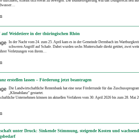
e durchliest, scheint sich etwas zu bewegen. Die Bundesregierung will das Düngerecht neu au
ndwasser…
en
f auf Weidetiere in der thüringischen Rhön
In der Nacht vom 24. zum 25. April kam es in der Gemeinde Dermbach im Wartburgkrei
schweren Angriff auf Schafe. Dabei wurden sechs Mutterschafe direkt getötet, zwei wei
 ihrer Verletzungen von ihrem…
en
nz erstellen lassen – Förderung jetzt beantragen
Die Landwirtschaftliche Rentenbank hat eine neue Förderrunde für das Zuschussprogr
„Klimabilanz“ gestartet.
chaftliche Unternehmen können im aktuellen Verfahren vom 30. April 2026 bis zum 28. Mai 2
…
en
schaft unter Druck: Sinkende Stimmung, steigende Kosten und wachsend
gsbedarf