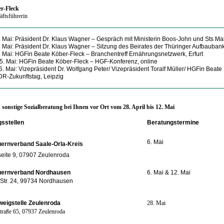
r-Fleck
ftsführerin
. Mai: Präsident Dr. Klaus Wagner
– Gespräch mit Ministerin Boos-John und Sts Mal
. Mai: Präsident Dr. Klaus Wagner
– Sitzung des Beirates der Thüringer Aufbaubank,
. Mai: HGFin Beate Köber-Fleck
– Branchentreff Ernährungsnetzwerk, Erfurt
 5. Mai: HGFin Beate Köber-Fleck
– HGF-Konferenz, online
6. Mai: Vizepräsident Dr. Wolfgang Peter/ Vizepräsident Toralf Müller/ HGFin Beate
DR-Zukunftstag, Leipzig
onstige Sozialberatung bei Ihnen vor Ort vom 28
. April bis 12. Mai
sstellen
Beratungstermine
6. Mai
ernverband Saale-Orla-Kreis
ite 9, 07907 Zeulenroda
uernverband Nordhausen
6. Mai & 12. Mai
 Str. 24, 99734 Nordhausen
eigstelle Zeulenroda
28. Mai
traße 65, 07937 Zeulenroda