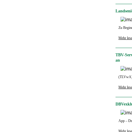
Landseni
Zu Beginn
Mehr les
TBV-Serv
an
(TLVwA) 
Mehr les
DBVexklu
App – De
Mehr les