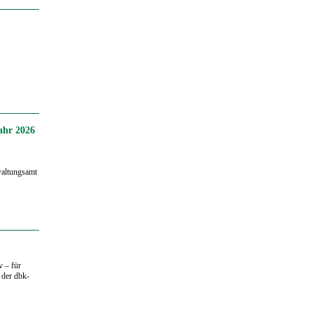
ahr 2026
waltungsamt
 – für
 der dbk-