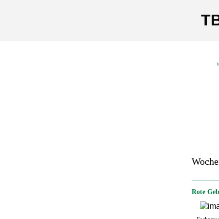
TB
W
Woche
Rote Geb