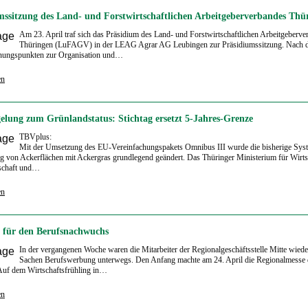
mssitzung des Land- und Forstwirtschaftlichen Arbeitgeberverbandes Thü
Am 23. April traf sich das Präsidium des Land- und Forstwirtschaftlichen Arbeitgeberve
Thüringen (LuFAGV) in der LEAG Agrar AG Leubingen zur Präsidiumssitzung. Nach 
nungspunkten zur Organisation und…
en
elung zum Grünlandstatus: Stichtag ersetzt 5-Jahres-Grenze
TBVplus:
Mit der Umsetzung des EU-Vereinfachungspakets Omnibus III wurde die bisherige Syst
g von Ackerflächen mit Ackergras grundlegend geändert. Das Thüringer Ministerium für Wirts
schaft und…
en
für den Berufsnachwuchs
In der vergangenen Woche waren die Mitarbeiter der Regionalgeschäftsstelle Mitte wieder
Sachen Berufswerbung unterwegs. Den Anfang machte am 24. April die Regionalmesse 
Auf dem Wirtschaftsfrühling in…
en