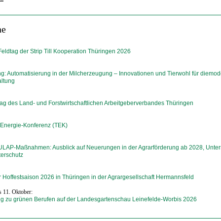
ne
Feldtag der Strip Till Kooperation Thüringen 2026
g: Automatisierung in der Milcherzeugung – Innovationen und Tierwohl für diemo
altung
ag des Land- und Forstwirtschaftlichen Arbeitgeberverbandes Thüringen
 Energie-Konferenz (TEK)
ULAP-Maßnahmen: Ausblick auf Neuerungen in der Agrarförderung ab 2028, Unter
terschutz
r Hoffestsaison 2026 in Thüringen in der Agrargesellschaft Hermannsfeld
is 11. Oktober:
ng zu grünen Berufen auf der Landesgartenschau Leinefelde-Worbis 2026