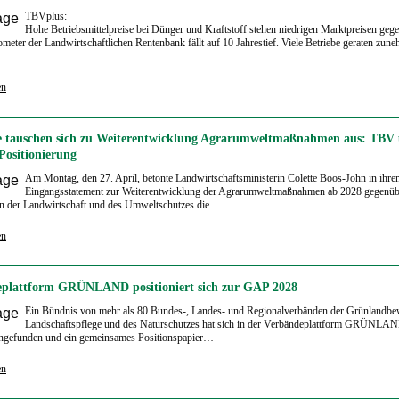
TBVplus:
Hohe Betriebsmittelpreise bei Dünger und Kraftstoff stehen niedrigen Marktpreisen geg
meter der Landwirtschaftlichen Rentenbank fällt auf 10 Jahrestief. Viele Betriebe geraten zun
en
 tauschen sich zu Weiterentwicklung Agrarumweltmaßnahmen aus: TBV 
ositionierung
Am Montag, den 27. April, betonte Landwirtschaftsministerin Colette Boos-John in ihr
Eingangsstatement zur Weiterentwicklung der Agrarumweltmaßnahmen ab 2028 gegenüb
n der Landwirtschaft und des Umweltschutzes die…
en
plattform GRÜNLAND positioniert sich zur GAP 2028
Ein Bündnis von mehr als 80 Bundes-, Landes- und Regionalverbänden der Grünlandbew
Landschaftspflege und des Naturschutzes hat sich in der Verbändeplattform GRÜNLA
gefunden und ein gemeinsames Positionspapier…
en