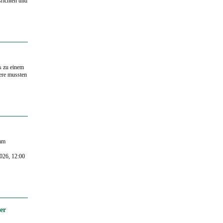
srichten und
s zu einem
tere mussten
amm
026, 12:00
er