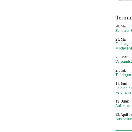
Termi
20. Mai:
Zentraler 
21. Mai:
Fachtagun
Milchvieh
28. Mai:
Verbandst
2. Juni:
Thüringer
11. Juni:
Feldtag K
Feldhams
1
3. Juni:
Auftakt de
23. April b
Ausstellu