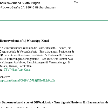
5. Mai
lbauernverband Südthüringen
h-Rückert-Straße 14, 98646 Hildburghausen
 Bauernverband e.V. | WhatsApp-Kanal
en Sie Informationen rund um die Landwirtschaft - Themen, die
‍⚖️ Agrarpolitik & Verbandsarbeit – Einschätzungen, Positionen &
 🌍 Berichte aus Kreisbauernverbänden & Regionen 📢 Stimmen
axis 📈 Förderungen & Programme – Was läuft, was kommt, was
twicklungen, Ausblicke, Einschätzungen 📅 Veranstaltungen &
Messen, Demos, Fachtreffen.
ung:
TBV-WhatsApp-Kanal
onnieren:
atsapp.com/channel/0029Vb57hSjI7Be6L2z9yz2a
 Bauernverband startet DBVexklusiv -
Neue digitale Plattform für Bauernverbands