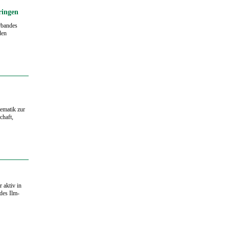
ringen
rbandes
den
ematik zur
chaft,
 aktiv in
des Ilm-