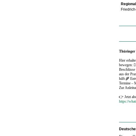
Regiona
Friedric
Thüringer
Hier erhalt
bewegen: 🧑
Beschlüsse
aus der Pr
hilft 🌾 En
Termine – 
Zur Anleit
👉 Jetzt ab
https://wh
Deutscher