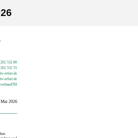
026
en
 262 532 00
 262 532 55
v-erfurt.de
bv-
erfurt.de
verbandTH
. Mai 2026
chen