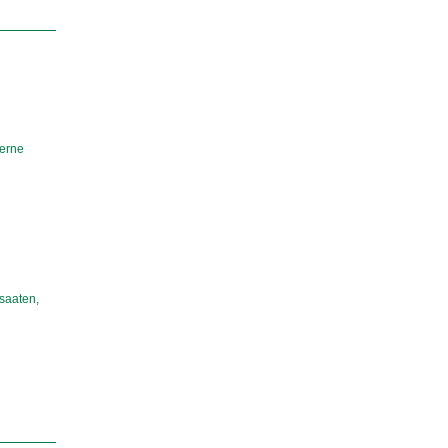
derne
saaten,