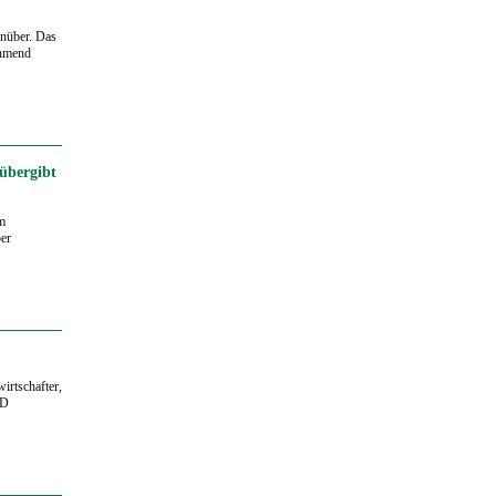
enüber. Das
ehmend
übergibt
em
er
irtschafter,
ND