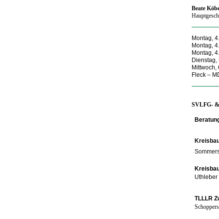
Beate Köbe
Hauptgeschä
Montag, 4
Montag, 4
Montag, 4
Dienstag
,
Mittwoch, 
Fleck – M
SVLFG- & s
Beratung
Kreisbau
Sommerse
Kreisba
Uthleber
TLLLR Zw
Schoppers