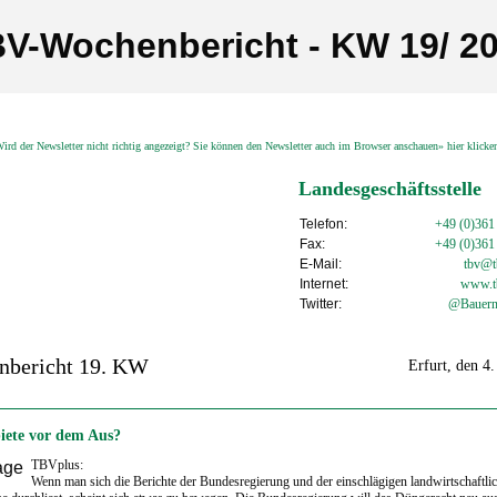
V-Wochenbericht - KW 19/ 2
ird der Newsletter nicht richtig angezeigt? Sie können den Newsletter auch im Browser anschauen» hier klick
Landesgeschäftsstelle
Telefon:
+49 (0)361
Fax:
+49 (0)361
E-Mail:
tbv@tb
Internet:
www.t
Twitter:
@Bauern
nbericht 19. KW
Erfurt, den 4
iete vor dem Aus?
TBVplus:
Wenn man sich die Berichte der Bundesregierung und der einschlägigen landwirtschaftli