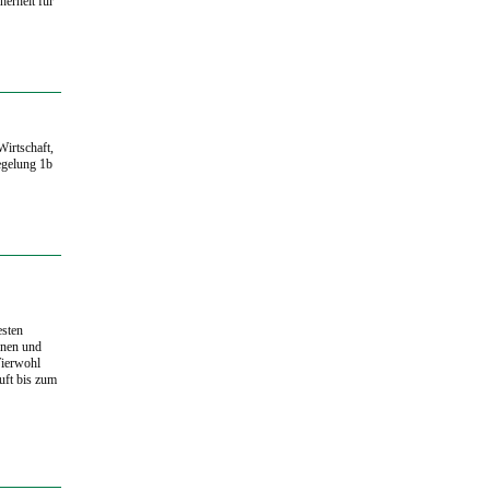
herheit für
irtschaft,
egelung 1b
esten
nnen und
Tierwohl
uft bis zum