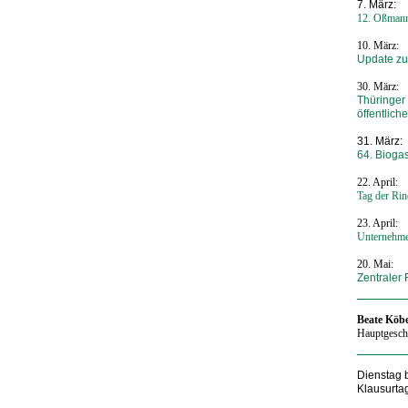
7. März:
12. Oßmanns
10. März:
Update zu
30. März:
Thüringer
öffentlic
31. März:
64. Bioga
22. April:
Tag der Ri
23. April:
Unternehme
20. Mai:
Zentraler 
Beate Köbe
Hauptgeschä
Dienstag b
Klausurta