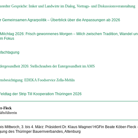
tedter Gespräche: Imker und Landwirte im Dialog, Vortrags- und Diskussionsveranstaltung
r Gemeinsamen Agrarpolitik – Überblick über die Anpassungen ab 2026
 Milchtag 2026: Frisch gewonnenes Morgen – Milch zwischen Tradition, Wandel u
hem Fokus
sfachtagung
ndergesundheit 2026: Stellschrauben der Eutergesundheit im AMS
nsbesichtigung: EDEKA Foodservice Zella-Mehlis
Feldtag der Strip Till Kooperation Thüringen 2026
r-Fleck
ftsführerin
is Mittwoch, 3. bis 4. März: Präsident Dr. Klaus Wagner/ HGFin Beate Köber-Fleck 
gung des Thüringer Bauernverbandes, Altenburg