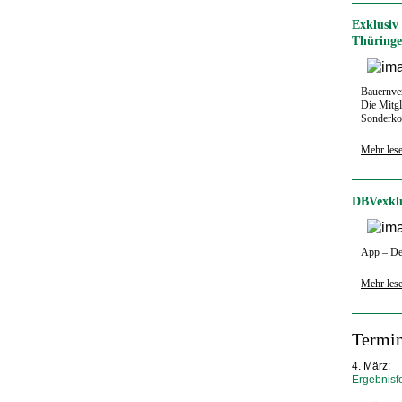
Exklusiv
Thüring
Bauernve
Die Mitgl
Sonderkon
Mehr les
DBVexklu
App – Deu
Mehr les
Termi
4. März:
Ergebnisf