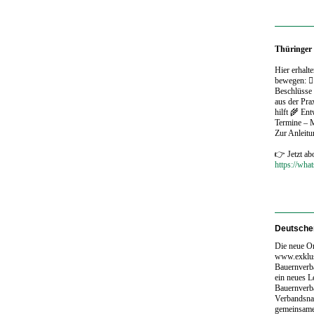
Thüringer
Hier erhalt
bewegen: 🧑
Beschlüsse
aus der Pr
hilft 🌾 En
Termine – 
Zur Anleit
👉 Jetzt ab
https://wh
Deutscher
Die neue On
www.exklus
Bauernverb
ein neues Le
Bauernverba
Verbandsnac
gemeinsame