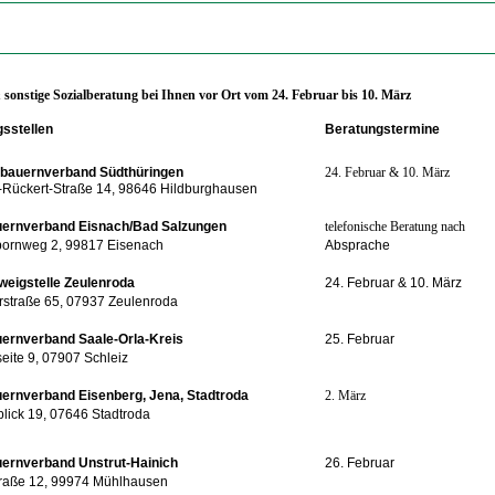
onstige Sozialberatung bei Ihnen vor Ort vom 24
. Februar bis 10. März
sstellen
Beratungstermine
lbauernverband Südthüringen
24. Februar & 10. März
h-Rückert-Straße 14,
98646 Hildburghausen
uernverband Eisnach/Bad Salzungen
telefonische Beratung nach
bornweg 2, 99817 Eisenach
Absprache
eigstelle Zeulenroda
24. Februar & 10. März
straße 65, 07937 Zeulenroda
ernverband Saale-Orla-Kreis
25. Februar
ite 9, 07907 Schleiz
ernverband Eisenberg, Jena, Stadtroda
2. März
lick 19, 07646 Stadtroda
ernverband Unstrut-Hainich
26. Februar
traße 12, 99974 Mühlhausen