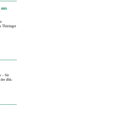
 aus
ie
s Thüringer
 – für
 der dbk-