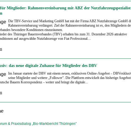
 für Mitglieder: Rahmenvereinbarung mit ABZ der Nutzfahrzeugspezialist
en
Die TBV-Service und Marketing GmbH hat mit der Firma ABZ Nutzfahrzeuge GmbH d
Rahmenvereinbarung verlängert. Ziel der Rahmenvereinbarung ist es, den Mitgliedern de
rbandes besondere Konditionen einzuräumen.
ieder des Thüringer Bauernverbandes (TBV) erhalten bis zum 31. Dezember 2026 attraktive
ditionen auf ausgewählte Nutzfahrzeuge von Fiat Professional....
en
siv: das neue digitale Zuhause für Mitglieder des DBV
Im Januar startete der DBV mit einem neuen, exklusiven Online-Angebot – DBVexklusiv
seine Mitglieder und weitere „Follower“. Die Plattform entwickelt das bisherige Angebot
tsche Bauern Korrespondenz – weiter und bringt die digitale...
en
ne
orum & Praxisdialog „Bio-Markbericht Thüringen”