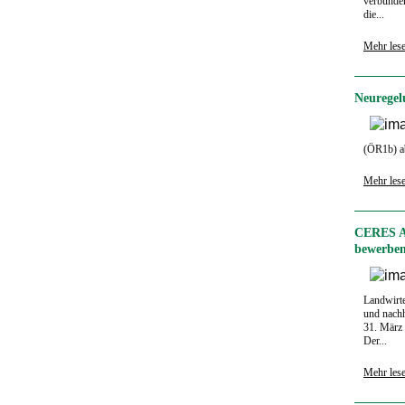
verbunden
die...
Mehr les
Neuregel
(ÖR1b) ab
Mehr les
CERES AW
bewerben
Landwirte
und nachh
31. März
Der...
Mehr les