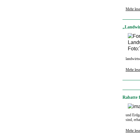
Mehr les
„Landwir
landwirts
Mehr les
Rabatte 
und Erdg
sind, erh
Mehr les