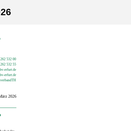
026
en
 262 532 00
 262 532 55
v-erfurt.de
bv-
erfurt.de
verbandTH
 März 2026
n