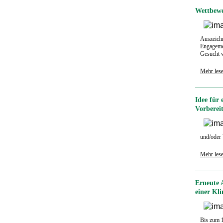
Wettbewe
Auszeichn
Engagemen
Gesucht w
Mehr les
Idee für 
Vorberei
und/oder 
Mehr les
Erneute 
einer Kl
Bis zum 1