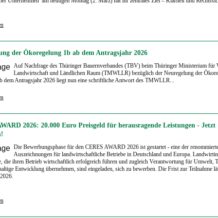
er Unternehmen am heutigen Montag (2. März) hat ihr zentrales Ziel – Klarheit und Rechtssic
en
ung der Ökoregelung 1b ab dem Antragsjahr 2026
Auf Nachfrage des Thüringer Bauernverbandes (TBV) beim Thüringer Ministerium für W
Landwirtschaft und Ländlichen Raum (TMWLLR) bezüglich der Neuregelung der Ökor
 dem Antragsjahr 2026 liegt nun eine schriftliche Antwort des TMWLLR...
en
ARD 2026: 20.000 Euro Preisgeld für herausragende Leistungen - Jetzt
!
Die Bewerbungsphase für den CERES AWARD 2026 ist gestartet - eine der renommiert
Auszeichnungen für landwirtschaftliche Betriebe in Deutschland und Europa. Landwirti
, die ihren Betrieb wirtschaftlich erfolgreich führen und zugleich Verantwortung für Umwelt, 
altige Entwicklung übernehmen, sind eingeladen, sich zu bewerben. Die Frist zur Teilnahme lä
 2026.
en