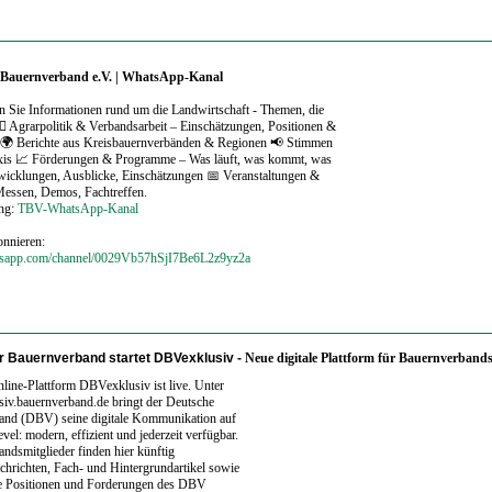
 Bauernverband e.V. | WhatsApp-Kanal
en Sie Informationen rund um die Landwirtschaft - Themen, die
‍⚖️ Agrarpolitik & Verbandsarbeit – Einschätzungen, Positionen &
 🌍 Berichte aus Kreisbauernverbänden & Regionen 📢 Stimmen
axis 📈 Förderungen & Programme – Was läuft, was kommt, was
twicklungen, Ausblicke, Einschätzungen 📅 Veranstaltungen &
Messen, Demos, Fachtreffen.
ung:
TBV-WhatsApp-Kanal
onnieren:
atsapp.com/channel/0029Vb57hSjI7Be6L2z9yz2a
 Bauernverband startet DBVexklusiv -
Neue digitale Plattform für Bauernverbands
line-Plattform DBVexklusiv ist live. Unter
iv.bauernverband.de bringt der Deutsche
and (DBV) seine digitale Kommunikation auf
vel: modern, effizient und jederzeit verfügbar.
ndsmitglieder finden hier künftig
hrichten, Fach- und Hintergrundartikel sowie
 Positionen und Forderungen des DBV