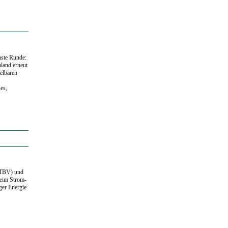
hste Runde:
land erneut
telbaren
es,
(TBV) und
beim Strom-
ger Energie