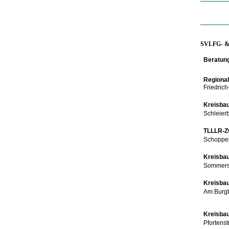
SVLFG- & s
Beratung
Regiona
Friedric
Kreisba
Schleier
TLLLR-Zw
Schopper
Kreisbau
Sommerse
Kreisbau
Am Burgb
Kreisbau
Pfortens