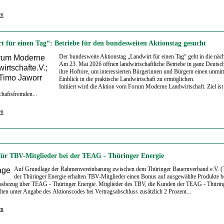
en
t für einen Tag“: Betriebe für den bundesweiten Aktionstag gesucht
Der bundesweite Aktionstag „Landwirt für einen Tag“ geht in die näc
Am 23. Mai 2026 öffnen landwirtschaftliche Betriebe in ganz Deutsch
ihre Hoftore, um interessierten Bürgerinnen und Bürgern einen unmit
Einblick in die praktische Landwirtschaft zu ermöglichen.
Initiiert wird die Aktion vom Forum Moderne Landwirtschaft. Ziel ist 
chaftsfremden...
en
für TBV-Mitglieder bei der TEAG - Thüringer Energie
Auf Grundlage der Rahmenvereinbarung zwischen dem Thüringer Bauernverband e.V. 
der Thüringer Energie erhalten TBV-Mitglieder einen Bonus auf ausgewählte Produkte 
asbezug über TEAG - Thüringer Energie. Mitglieder des TBV, die Kunden der TEAG - Thürin
alten unter Angabe des Aktionscodes bei Vertragsabschluss zusätzlich 2 Prozent...
en