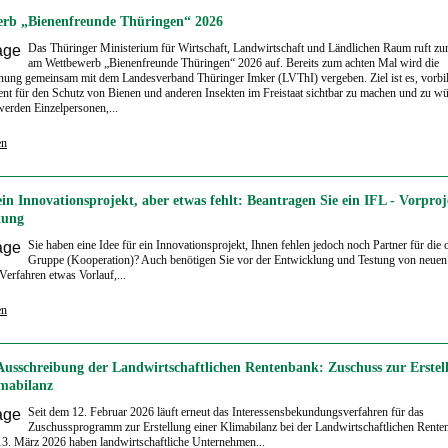
rb „Bienenfreunde Thüringen“ 2026
Das Thüringer Ministerium für Wirtschaft, Landwirtschaft und Ländlichen Raum ruft zu
am Wettbewerb „Bienenfreunde Thüringen“ 2026 auf. Bereits zum achten Mal wird die
ung gemeinsam mit dem Landesverband Thüringer Imker (LVThI) vergeben. Ziel ist es, vorbil
t für den Schutz von Bienen und anderen Insekten im Freistaat sichtbar zu machen und zu wü
erden Einzelpersonen,...
en
ein Innovationsprojekt, aber etwas fehlt: Beantragen Sie ein IFL - Vorproj
tung
Sie haben eine Idee für ein Innovationsprojekt, Ihnen fehlen jedoch noch Partner für die o
Gruppe (Kooperation)? Auch benötigen Sie vor der Entwicklung und Testung von neuen
Verfahren etwas Vorlauf,...
en
Ausschreibung der Landwirtschaftlichen Rentenbank: Zuschuss zur Erstel
imabilanz
Seit dem 12. Februar 2026 läuft erneut das Interessensbekundungsverfahren für das
Zuschussprogramm zur Erstellung einer Klimabilanz bei der Landwirtschaftlichen Rente
3. März 2026 haben landwirtschaftliche Unternehmen...