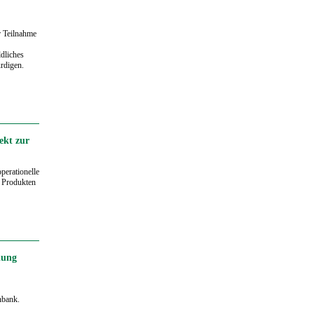
r Teilnahme
dliches
rdigen.
ekt zur
perationelle
 Produkten
lung
nbank.