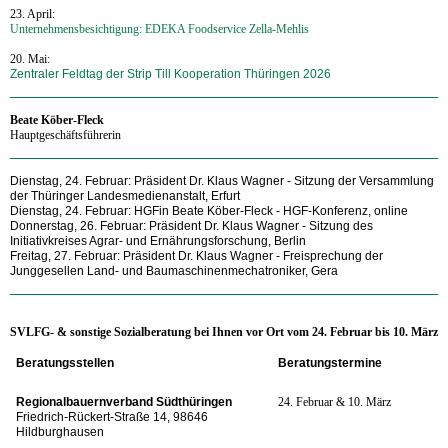
23. April:
Unternehmensbesichtigung: EDEKA Foodservice Zella-Mehlis
20. Mai:
Zentraler Feldtag der Strip Till Kooperation Thüringen 2026
Beate Köber-Fleck
Hauptgeschäftsführerin
Dienstag, 24. Februar: Präsident Dr. Klaus Wagner - Sitzung der Versammlung
der Thüringer Landesmedienanstalt, Erfurt
Dienstag, 24. Februar: HGFin Beate Köber-Fleck - HGF-Konferenz, online
Donnerstag, 26. Februar: Präsident Dr. Klaus Wagner - Sitzung des
Initiativkreises Agrar- und Ernährungsforschung, Berlin
Freitag, 27. Februar:
Präsident Dr. Klaus Wagner - Freisprechung der
Junggesellen Land- und Baumaschinenmechatroniker, Gera
SVLFG- & sonstige Sozialberatung bei Ihnen vor Ort vom 24
. Februar bis 10. März
Beratungsstellen
Beratungstermine
Regionalbauernverband Südthüringen
24. Februar & 10. März
Friedrich-Rückert-Straße 14,
98646
Hildburghausen