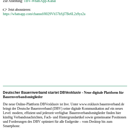
Zur Anleitung:
TBV-WhatsApp-Kanal
👉 Jetzt abonnieren:
https://whatsapp.com/channel/0029Vb57hSjI7Be6L2z9yz2a
Deutscher Bauernverband startet DBVexklusiv -
Neue digitale Plattform für
Bauernverbandsmitglieder
Die neue Online-Plattform DBVexklusiv ist live. Unter www.exklusiv.bauernverband.de
bringt der Deutsche Bauernverband (DBV) seine digitale Kommunikation auf ein neues
Level: modern, effizient und jederzeit verfügbar. Bauernverbandsmitglieder finden hier
künftig Verbandsnachrichten, Fach- und Hintergrundartikel sowie gemeinsame Positionen
und Forderungen des DBV optimiert für alle Endgeräte – vom Desktop bis zum
Smartphone.