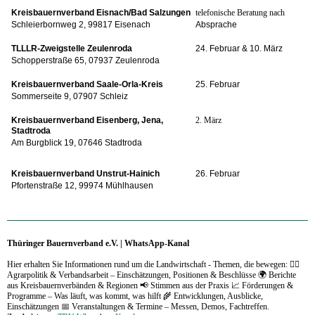
Kreisbauernverband Eisnach/Bad Salzungen
telefonische Beratung nach
Schleierbornweg 2, 99817 Eisenach
Absprache
TLLLR-Zweigstelle Zeulenroda
24. Februar & 10. März
Schopperstraße 65, 07937 Zeulenroda
Kreisbauernverband Saale-Orla-Kreis
25. Februar
Sommerseite 9, 07907 Schleiz
Kreisbauernverband Eisenberg, Jena,
2. März
Stadtroda
Am Burgblick 19, 07646 Stadtroda
Kreisbauernverband Unstrut-Hainich
26. Februar
Pfortenstraße 12, 99974 Mühlhausen
Thüringer Bauernverband e.V. | WhatsApp-Kanal
Hier erhalten Sie Informationen rund um die Landwirtschaft - Themen, die bewegen: 🧑‍⚖️
Agrarpolitik & Verbandsarbeit – Einschätzungen, Positionen & Beschlüsse 🌍 Berichte
aus Kreisbauernverbänden & Regionen 📢 Stimmen aus der Praxis 📈 Förderungen &
Programme – Was läuft, was kommt, was hilft 🌾 Entwicklungen, Ausblicke,
Einschätzungen 📅 Veranstaltungen & Termine – Messen, Demos, Fachtreffen.