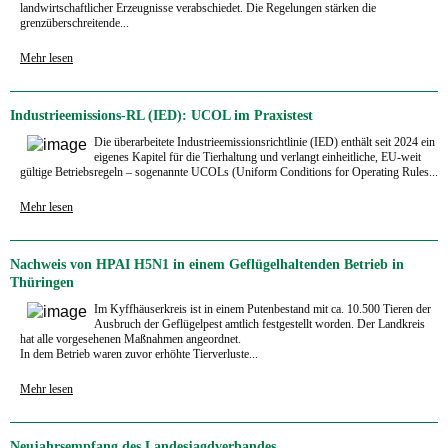
landwirtschaftlicher Erzeugnisse verabschiedet. Die Regelungen stärken die
grenzüberschreitende...
Mehr lesen
Industrieemissions-RL (IED): UCOL im Praxistest
Die überarbeitete Industrieemissionsrichtlinie (IED) enthält seit 2024 ein
eigenes Kapitel für die Tierhaltung und verlangt einheitliche, EU-weit
gültige Betriebsregeln – sogenannte UCOLs (Uniform Conditions for Operating Rules...
Mehr lesen
Nachweis von HPAI H5N1 in einem Geflügelhaltenden Betrieb in
Thüringen
Im Kyffhäuserkreis ist in einem Putenbestand mit ca. 10.500 Tieren der
Ausbruch der Geflügelpest amtlich festgestellt worden. Der Landkreis
hat alle vorgesehenen Maßnahmen angeordnet.
In dem Betrieb waren zuvor erhöhte Tierverluste...
Mehr lesen
Neujahrsempfang des Landesjagdverbandes