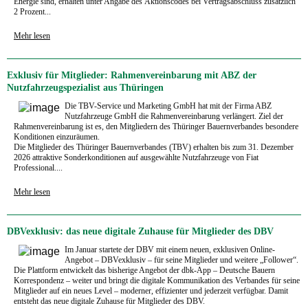
Energie sind, erhalten unter Angabe des Aktionscodes bei Vertragsabschluss zusätzlich
2 Prozent...
Mehr lesen
Exklusiv für Mitglieder: Rahmenvereinbarung mit ABZ der
Nutzfahrzeugspezialist aus Thüringen
Die TBV-Service und Marketing GmbH hat mit der Firma ABZ
Nutzfahrzeuge GmbH die Rahmenvereinbarung verlängert. Ziel der
Rahmenvereinbarung ist es, den Mitgliedern des Thüringer Bauernverbandes besondere
Konditionen einzuräumen.
Die Mitglieder des Thüringer Bauernverbandes (TBV) erhalten bis zum 31. Dezember
2026 attraktive Sonderkonditionen auf ausgewählte Nutzfahrzeuge von Fiat
Professional....
Mehr lesen
DBVexklusiv: das neue digitale Zuhause für Mitglieder des DBV
Im Januar startete der DBV mit einem neuen, exklusiven Online-
Angebot – DBVexklusiv – für seine Mitglieder und weitere „Follower“.
Die Plattform entwickelt das bisherige Angebot der dbk-App – Deutsche Bauern
Korrespondenz – weiter und bringt die digitale Kommunikation des Verbandes für seine
Mitglieder auf ein neues Level – moderner, effizienter und jederzeit verfügbar. Damit
entsteht das neue digitale Zuhause für Mitglieder des DBV.