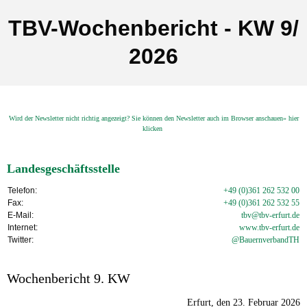
TBV-Wochenbericht - KW 9/
2026
Wird der Newsletter nicht richtig angezeigt? Sie können den Newsletter auch im Browser anschauen» hier
klicken
Landesgeschäftsstelle
Telefon:
+49 (0)361 262 532 00
Fax:
+49 (0)361 262 532 55
E-Mail:
tbv@tbv-erfurt.de
Internet:
www.tbv-
erfurt.de
Twitter:
@BauernverbandTH
Wochenbericht 9. KW
Erfurt, den 23. Februar 2026