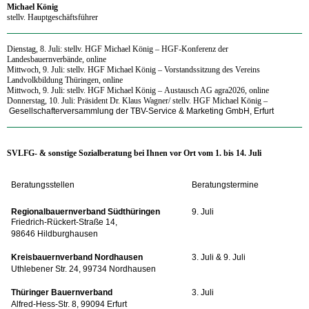
Michael König
stellv. Hauptgeschäftsführer
Dienstag, 8. Juli: stellv. HGF Michael König
–
HGF-Konferenz der
Landesbauernverbände, online
Mittwoch, 9. Juli: stellv. HGF Michael König
–
Vorstandssitzung des Vereins
Landvolkbildung Thüringen, online
Mittwoch, 9. Juli: stellv. HGF Michael König
–
Austausch AG agra2026, online
Donnerstag, 10. Juli:
Präsident Dr. Klaus Wagner/ stellv. HGF Michael König
–
Gesellschafterversammlung der TBV-Service & Marketing GmbH, Erfurt
SVLFG- & sonstige Sozialberatung bei Ihnen vor Ort vom 1
. bis 14. Juli
Beratungsstellen
Beratungstermine
Regionalbauernverband Südthüringen
9. Juli
Friedrich-Rückert-Straße 14,
98646 Hildburghausen
Kreisbauernverband Nordhausen
3. Juli & 9. Juli
Uthlebener Str. 24, 99734 Nordhausen
Thüringer Bauernverband
3. Juli
Alfred-Hess-Str. 8, 99094 Erfurt