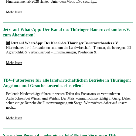
Finanzrahmen ab 2028 richtet. Unter dem Motto „No security...
Mehr lesen
Jetzt auf WhatsApp: Der Kanal des Thüringer Bauernverbandes e.V.
zum Abonnieren!
🆕 Jetzt auf WhatsApp: Der Kanal des Thüringer Bauernverbandes e.V.!
Hier erhaltet ihr Informationen rund um die Landwirtschaft - Themen, die bewegen: 🧑‍⚖️
Agrarpolitik & Verbandsarbeit – Einschätzungen, Positionen &...
Mehr lesen
TBV-Futterbörse für alle landwirtschaftlichen Betriebe in Thüringen:
Angebote und Gesuche kostenlos einstellen!
Fehlende Niederschläge führen in weiten Teilen des Freistaates zu verminderten
Aufwüchsen bei Wiesen und Weiden. Der Mais kommt nicht so richtig in Gang. Daher
sehen einige Betriebe die Futterversorgung mit Sorge. Wir möchten daher auf unsere
noch...
Mehr lesen
Sie suchen Personal – oder einen Job? Nutzen Sie unsere TBV-