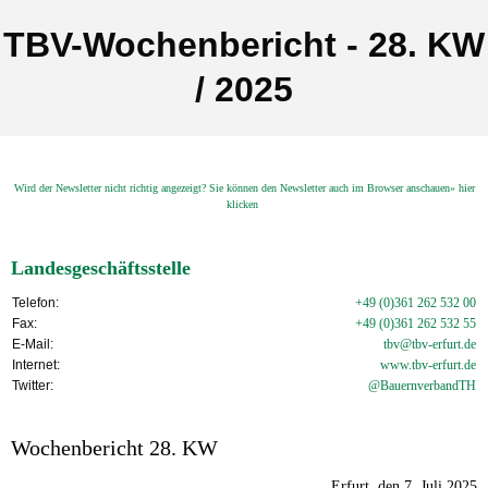
TBV-Wochenbericht - 28. KW
/ 2025
Wird der Newsletter nicht richtig angezeigt? Sie können den Newsletter auch im Browser anschauen» hier
klicken
Landesgeschäftsstelle
Telefon:
+49 (0)361 262 532 00
Fax:
+49 (0)361 262 532 55
E-Mail:
tbv@tbv-erfurt.de
Internet:
www.tbv-
erfurt.de
Twitter:
@BauernverbandTH
Wochenbericht 28. KW
Erfurt, den 7. Juli 2025