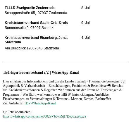
TLLLR Zweigstelle Zeulenroda
8. Juli
Schopperstraße 65, 07937 Zeulenroda
Kreisbauernverband Saale-Orla-Kreis
9. Juli
Sommerseite 9, 07907 Schleiz
K
reisbauernverband Eisenberg, Jena,
4. Juli
Stadtroda
Am Burgblick 19,
07646 Stadtroda
Thüringer Bauernverband e.V. | WhatsApp-Kanal
Hier erhalten Sie Informationen rund um die Landwirtschaft - Themen, die bewegen: 🧑‍⚖️
Agrarpolitik & Verbandsarbeit – Einschätzungen, Positionen & Beschlüsse 🌍 Berichte
aus Kreisbauernverbänden & Regionen 📢 Stimmen aus der Praxis 📈 Förderungen &
Programme – Was läuft, was kommt, was hilft 🌾 Entwicklungen, Ausblicke,
Einschätzungen 📅 Veranstaltungen & Termine – Messen, Demos, Fachtreffen.
Zur Anleitung:
TBV-WhatsApp-Kanal
👉 Jetzt abonnieren:
https://whatsapp.com/channel/0029Vb57hSjI7Be6L2z9yz2a