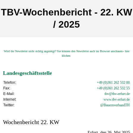
TBV-Wochenbericht - 22. KW
/ 2025
Wird der Newsletter nicht richtig angezeigt? Sie können den Newsletter auch im Browser anschauen» hier
klicken
Landesgeschäftsstelle
Telefon:
+49 (0)361 262 532 00
Fax:
+49 (0)361 262 532 55
E-Mail:
tbv@tbv-erfurt.de
Internet:
www.tbv-
erfurt.de
Twitter:
@BauernverbandTH
Wochenbericht 22. KW
Erfurt, den 26. Mai 2025