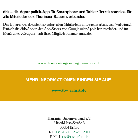
dbk – die Agrar politik-App für Smartphone und Tablet:
Jetzt kostenlos für
alle Mitglieder des Thüringer Bauernverbandes!
Das E-Paper der dbk steht ab sofort allen Mitgliedern im Bauernverband zur Verfügung.
Einfach die dbk-App in den App-Stores von Google oder Apple herunterladen und im
Menü unter „Coupons“ mit Ihrer Mitgliedsnummer anmelden!
‍www.dienstleistungskatalog.tbv-service.de
MEHR INFORMATIONEN FINDEN SIE AUF:
www.tbv-erfurt.de
Thüringer Bauernverband e.V.
Alfred-Hess-Straße 8
99094 Erfurt
Tel.:
+49 (0)361 262 532 00
E-Mail:
tbv@tbv-erfurt.de