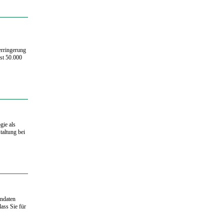
erringerung
st 50.000
gie als
taltung bei
endaten
dass Sie für