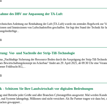
en
nahme des DBV zur Anpassung der TA-Luft
:
echnischen Anleitung zur Reinhaltung der Luft (TA-Luft) wurde ein zentrales Regelwerk zur V
ionen und Immissionen von Luftschadstoffen geschaffen. Sie legt den Stand der Technik für fa
ngsbedürftige...
en
tung: Vor- und Nachteile der Strip-Till-Technologie
 „Nachhaltige Sicherung der Ressource Boden durch die Ausprägung der Strip-Till-Technolo
ches Bewirtschaftungskonzept im Ackerbau“ findet am 29. April 2025, ab 09:30 Uhr eine Verans
bener Feldfrucht KG,...
en
k - Schützen Sie Ihre Landwirtschaft vor digitalen Bedrohungen
ag sind Betriebe jeder Größe und aller Branchen Cyberangriffen ausgesetzt: Mal werden Kund
, mal Systeme lahmgelegt, Millionen sind nicht versichert. Als Ihr Partner tragen wir dazu bei, 
tacken gewappnet...