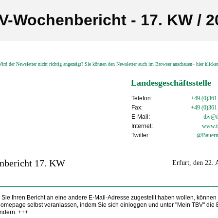
V-Wochenbericht - 17. KW / 2
ird der Newsletter nicht richtig angezeigt? Sie können den Newsletter auch im Browser anschauen» hier klick
Landesgeschäftsstelle
Telefon:
+49 (0)361
Fax:
+49 (0)361
E-Mail:
tbv@tb
Internet:
www.t
Twitter:
@Bauern
nbericht 17. KW
Erfurt, den 22. 
Sie Ihren Bericht an eine andere E-Mail-Adresse zugestellt haben wollen, können
Homepage selbst veranlassen, indem Sie sich einloggen und unter "Mein TBV" die 
ndern. +++