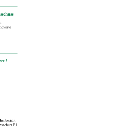
sschuss
m
andwirte
ren!
henbericht
nsschutz E1