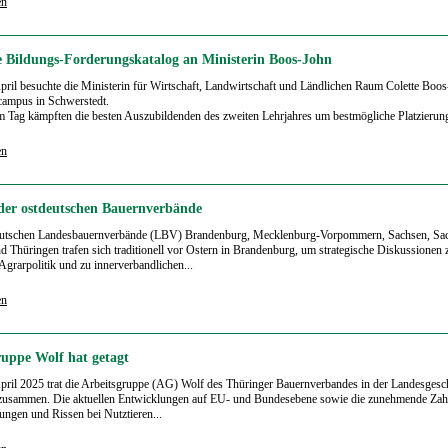
en
 Bildungs-Forderungskatalog an Ministerin Boos-John
ril besuchte die Ministerin für Wirtschaft, Landwirtschaft und Ländlichen Raum Colette Boo
campus in Schwerstedt.
 Tag kämpften die besten Auszubildenden des zweiten Lehrjahres um bestmögliche Platzierung
en
der ostdeutschen Bauernverbände
eutschen Landesbauernverbände (LBV) Brandenburg, Mecklenburg-Vorpommern, Sachsen, Sa
d Thüringen trafen sich traditionell vor Ostern in Brandenburg, um strategische Diskussionen 
 Agrarpolitik und zu innerverbandlichen...
en
ruppe Wolf hat getagt
ril 2025 trat die Arbeitsgruppe (AG) Wolf des Thüringer Bauernverbandes in der Landesgesch
 zusammen. Die aktuellen Entwicklungen auf EU- und Bundesebene sowie die zunehmende Zah
ungen und Rissen bei Nutztieren...