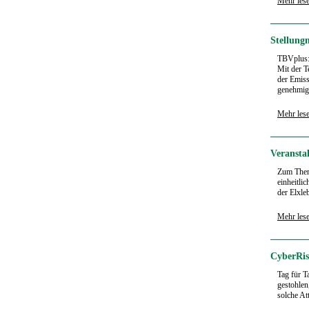
Mehr les
Stellung
TBVplus
Mit der T
der Emiss
genehmigu
Mehr les
Veranstal
Zum Thema
einheitli
der Elxle
Mehr les
CyberRis
Tag für T
gestohlen
solche At