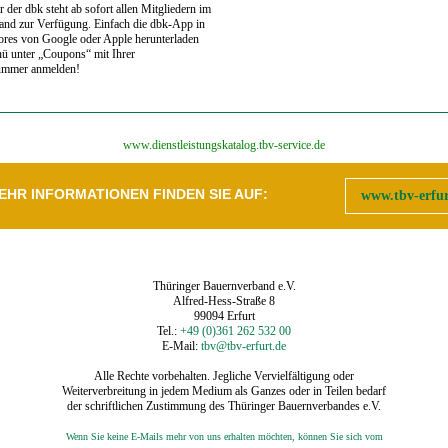
 der dbk steht ab sofort allen Mitgliedern im
and zur Verfügung. Einfach die dbk-App in
ores von Google oder Apple herunterladen
ü unter „Coupons“ mit Ihrer
ummer anmelden!
‍www.dienstleistungskatalog.tbv-service.de
EHR INFORMATIONEN FINDEN SIE AUF:
www.tbv-erfur
Thüringer Bauernverband e.V.
Alfred-Hess-Straße 8
99094 Erfurt
Tel.:
+49 (0)361 262 532 00
E-Mail:
tbv@tbv-erfurt.de
Alle Rechte vorbehalten. Jegliche Vervielfältigung oder
Weiterverbreitung in jedem Medium als Ganzes oder in Teilen bedarf
der schriftlichen Zustimmung des Thüringer Bauernverbandes e.V.
Wenn Sie keine E-Mails mehr von uns erhalten möchten, können Sie sich vom