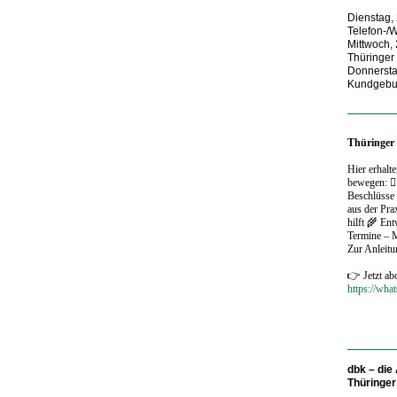
Dienstag, 
Telefon-/
Mittwoch, 
Thüringer
Donnerstag
Kundgebun
Thüringer
Hier erhalt
bewegen: 🧑
Beschlüsse
aus der Pr
hilft 🌾 En
Termine – 
Zur Anleit
👉 Jetzt ab
https://wh
dbk – die
Thüringe