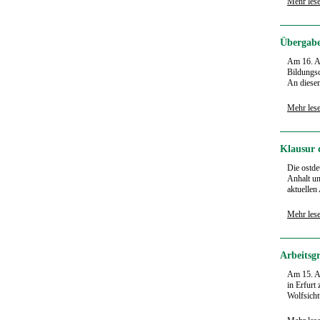
Mehr les
Übergabe
Am 16. Ap
Bildungs
An diesem
Mehr les
Klausur 
Die ostd
Anhalt un
aktuellen
Mehr les
Arbeitsg
Am 15. Ap
in Erfurt
Wolfsicht