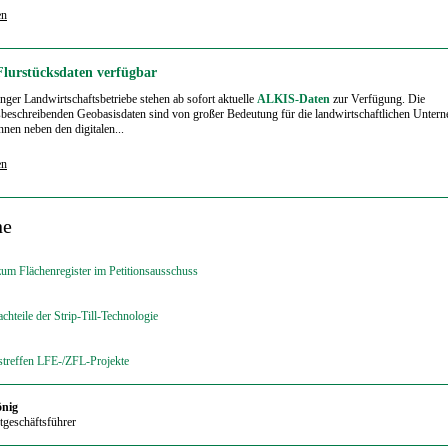
en
 Flurstücksdaten verfügbar
nger Landwirtschaftsbetriebe stehen ab sofort aktuelle
ALKIS-Daten
zur Verfügung. Die
sbeschreibenden Geobasisdaten sind von großer Bedeutung für die landwirtschaftlichen Unter
nen neben den digitalen...
en
ne
m Flächenregister im Petitionsausschuss
chteile der Strip-Till-Technologie
streffen LFE-/ZFL-Projekte
önig
ptgeschäftsführer