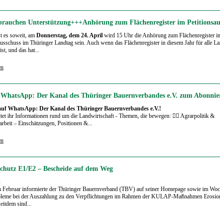
rauchen Unterstützung+++Anhörung zum Flächenregister im Petitionsau
st es soweit, am
Donnerstag, dem 24. April
wird 15 Uhr die Anhörung zum Flächenregister i
ausschuss im Thüringer Landtag sein. Auch wenn das Flächenregister in diesem Jahr für alle L
 ist, und das hat...
en
f WhatsApp: Der Kanal des Thüringer Bauernverbandes e.V. zum Abonnie
 auf WhatsApp: Der Kanal des Thüringer Bauernverbandes e.V.!
ltet ihr Informationen rund um die Landwirtschaft - Themen, die bewegen: 🧑‍⚖️ Agrarpolitik &
rbeit – Einschätzungen, Positionen &...
en
schutz E1/E2 – Bescheide auf dem Weg
:
m Februar informierte der Thüringer Bauernverband (TBV) auf seiner Homepage sowie im Woc
bleme bei der Auszahlung zu den Verpflichtungen im Rahmen der KULAP-Maßnahmen Erosio
eitdem sind...