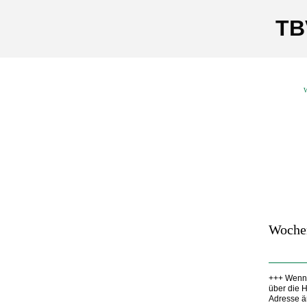
TB
W
Woche
+++ Wenn 
über die 
Adresse ä