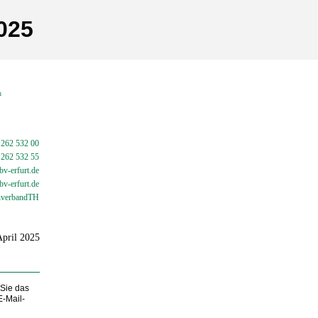
025
en
 262 532 00
 262 532 55
v-erfurt.de
bv-
erfurt.de
verbandTH
April 2025
 Sie das
E-Mail-