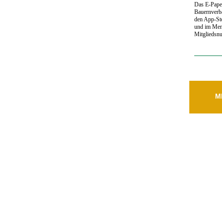
Das E-Paper
Bauernverb
den App-St
und im Men
Mitgliedsn
M