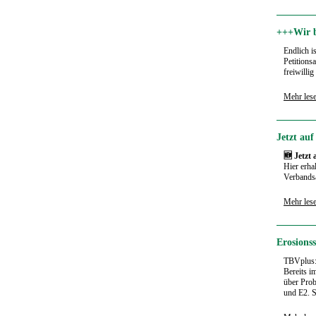
+++Wir b
Endlich i
Petitions
freiwillig
Mehr les
Jetzt au
🆕 Jetzt
Hier erha
Verbandsa
Mehr les
Erosions
TBVplus
Bereits i
über Pro
und E2. S