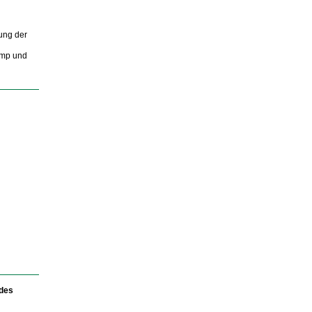
nung der
amp und
 des