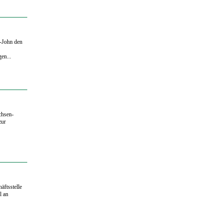
s-John den
en...
chsen-
zur
äftsstelle
l an