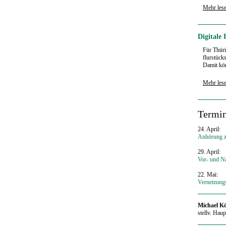
Mehr les
Digitale
Für Thüri
flurstück
Damit kön
Mehr les
Termi
24. April:
Anhörung zu
29. April:
Vor- und Na
22. Mai:
Vernetzung
Michael K
stellv. Hau