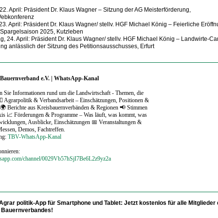
22. April: Präsident Dr. Klaus Wagner – Sitzung der AG Meisterförderung,
Webkonferenz
23. April: Präsident Dr. Klaus Wagner/ stellv. HGF Michael König – Feierliche Eröff
 Spargelsaison 2025, Kutzleben
, 24. April: Präsident Dr. Klaus Wagner/ stellv. HGF Michael König – Landwirte-C
g anlässlich der Sitzung des Petitionsausschusses, Erfurt
 Bauernverband e.V. | WhatsApp-Kanal
en Sie Informationen rund um die Landwirtschaft - Themen, die
‍⚖️ Agrarpolitik & Verbandsarbeit – Einschätzungen, Positionen &
 🌍 Berichte aus Kreisbauernverbänden & Regionen 📢 Stimmen
axis 📈 Förderungen & Programme – Was läuft, was kommt, was
twicklungen, Ausblicke, Einschätzungen 📅 Veranstaltungen &
Messen, Demos, Fachtreffen.
ung:
TBV-WhatsApp-Kanal
onnieren:
atsapp.com/channel/0029Vb57hSjI7Be6L2z9yz2a
 Agrar politik-App für Smartphone und Tablet:
Jetzt kostenlos für alle Mitglieder
r Bauernverbandes!