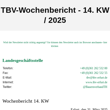
TBV-Wochenbericht - 14. KW
/ 2025
Wird der Newsletter nicht richtig angezeigt? Sie können den Newsletter auch im Browser anschauen» hier
klicken
Landesgeschäftsstelle
Telefon:
+49 (0)361 262 532 00
Fax:
+49 (0)361 262 532 55
E-Mail:
tbv@tbv-erfurt.de
Internet:
www.tbv-
erfurt.de
Twitter:
@BauernverbandTH
Wochenbericht 14. KW
Erfurt, den 31. März 2025