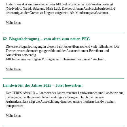
In der Slowakei sind inzwischen vier MKS-Ausbrüche im Süd-Westen bestätigt
(Medvedov, Narad, Baka und Mala Luc). Die betroffenen Ausbruchsbetriebe sind
kettenartig an der Grenze zu Ungarn aufgereiht. Als Minderungsmaßnahmen...
Mehr lesen
62. Biogasfachtagung – vom alten zum neuen EEG
Die erste Biogasfachtagung in diesem Jahr lockte überraschend viele Teilnehmer. Die
Themen waren demnach gut gewählt und der Austausch unter Betreibern und
Ausstellern notwendig.
140 Teilnehmer verfolgten Vorträgen zum Themenschwerpunkt "Wechsel...
Mehr lesen
Landwirt/in des Jahres 2025 – Jetzt bewerben!
Der CERES AWARD – Landwirt des Jahres zeichnet Landwirtinnen und Landwirte aus,
die tagtäglich außergewöhnliche Leistungen erbringen. Durch die mediale
Aufmerksamkeit trägt die Auszeichnung dazu bei, unsere moderne Landwirtschaft
transparenter...
Mehr lesen