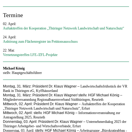
Termine
02. April:
Auftakttreffen der Kooperation „Thüringer Netzwerk Landwirtschaft und Naturschutz“
24. April:
Anhörung zum Flächenregister im Petitionsausschuss
22. Mai:
Vernetzungstreffen LFE-/ZFL-Projekte
Michael König
stellv. Hauptgeschäftsführer
Montag, 31. März: Präsident Dr. Klaus Wagner
–
Landwirtschaftsfrühstück der VR
Bank in Thüringen eG, Kyffhäuserland
Montag, 31. März: Präsident Dr. Klaus Wagner/
stellv. HGF Michael König
–
Mitgliederversammlung Regionalbauernverband Südthüringen, Reurieth
Mittwoch, 02. April: Präsident Dr. Klaus Wagner
–
Auftakttreffen der Kooperation
„Thüringer Netzwerk Landwirtschaft und Naturschutz“, Erfurt
Mittwoch, 02. April:
stellv. HGF Michael König
–
Informationsveranstaltung zur
Antragstellung 2025, Reurieth
Donnerstag, 03. April: Präsident Dr. Klaus Wagner
–
Unternehmerdialog 2025 der
Thüringer Arbeitgeber- und Wirtschaftsverbände, Erfurt
Donnerstag, 03. April:
stellv. HGF Michael König
–
Arbeitsgruppe „Bürokratieabbau -