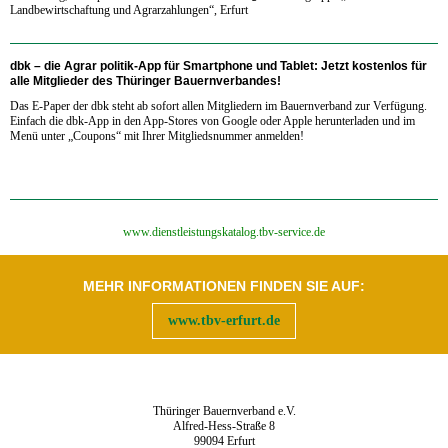
Landbewirtschaftung und Agrarzahlungen“, Erfurt
dbk – die Agrar politik-App für Smartphone und Tablet:
Jetzt kostenlos für
alle Mitglieder des Thüringer Bauernverbandes!
Das E-Paper der dbk steht ab sofort allen Mitgliedern im Bauernverband zur Verfügung.
Einfach die dbk-App in den App-Stores von Google oder Apple herunterladen und im
Menü unter „Coupons“ mit Ihrer Mitgliedsnummer anmelden!
‍www.dienstleistungskatalog.tbv-service.de
MEHR INFORMATIONEN FINDEN SIE AUF:
www.tbv-erfurt.de
Thüringer Bauernverband e.V.
Alfred-Hess-Straße 8
99094 Erfurt