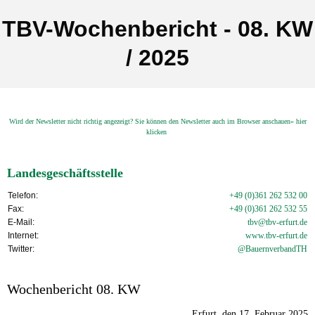
TBV-Wochenbericht - 08. KW
/ 2025
Wird der Newsletter nicht richtig angezeigt? Sie können den Newsletter auch im Browser anschauen» hier
klicken
Landesgeschäftsstelle
Telefon:
+49 (0)361 262 532 00
Fax:
+49 (0)361 262 532 55
E-Mail:
tbv@tbv-erfurt.de
Internet:
www.tbv-
erfurt.de
Twitter:
@BauernverbandTH
Wochenbericht 08. KW
Erfurt, den 17. Februar 2025