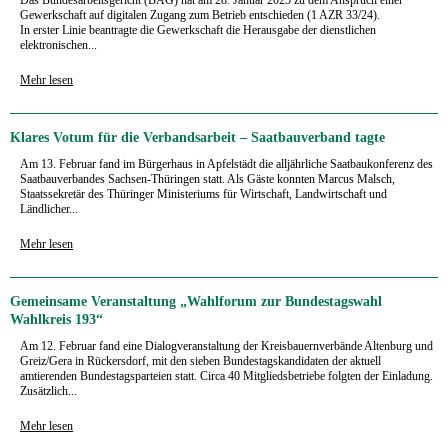
Gewerk­schaft auf digitalen Zugang zum Betrieb entschieden (1 AZR 33/24).
In erster Linie beantragte die Gewerkschaft die Herausgabe der dienstlichen
elektronischen...
Mehr lesen
Klares Votum für die Verbandsarbeit – Saatbauverband tagte
Am 13. Februar fand im Bürgerhaus in Apfelstädt die alljährliche Saatbaukonferenz des
Saatbauverbandes Sachsen-Thüringen statt. Als Gäste konnten Marcus Malsch,
Staatssekretär des Thüringer Ministeriums für Wirtschaft, Landwirtschaft und
Ländlicher...
Mehr lesen
Gemeinsame Veranstaltung „Wahlforum zur Bundestagswahl
Wahlkreis 193“
Am 12. Februar fand eine Dialogveranstaltung der Kreisbauernverbände Altenburg und
Greiz/Gera in Rückersdorf, mit den sieben Bundestagskandidaten der aktuell
amtierenden Bundestagsparteien statt. Circa 40 Mitgliedsbetriebe folgten der Einladung.
Zusätzlich...
Mehr lesen