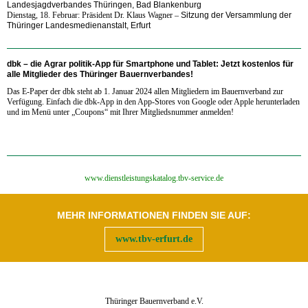
Landesjagdverbandes Thüringen, Bad Blankenburg
Dienstag, 18. Februar: Präsident Dr. Klaus Wagner
–
Sitzung der Versammlung der
Thüringer Landesmedienanstalt, Erfurt
dbk – die Agrar politik-App für Smartphone und Tablet:
Jetzt kostenlos für
alle Mitglieder des Thüringer Bauernverbandes!
Das E-Paper der dbk steht ab 1. Januar 2024 allen Mitgliedern im Bauernverband zur
Verfügung. Einfach die dbk-App in den App-Stores von Google oder Apple herunterladen
und im Menü unter „Coupons“ mit Ihrer Mitgliedsnummer anmelden!
‍www.dienstleistungskatalog.tbv-service.de
MEHR INFORMATIONEN FINDEN SIE AUF:
www.tbv-erfurt.de
Thüringer Bauernverband e.V.