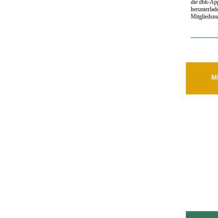
die dbk-Ap
herunterlad
Mitgliedsn
M