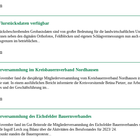
en
 Flurstücksdaten verfügbar
tücksbeschreibenden Geobasisdaten sind von großer Bedeutung für die landwirtschaftlichen U
nen neben den digitalen Orthofotos, Feldblöcken und eigenen Schlagvermessungen nun auch 
grenzen im betrieblichen...
en
erversammlung im Kreisbauernverband Nordhausen
ovember fand die diesjährige Mitgliederversammlung vom Kreisbauernverband Nordhausen i
 statt. In einem ausführlichen Bericht informierte die Kreisvorsitzende Betina Pietzer, zur Arbe
s und der Geschäftsführung im...
en
erversammlung des Eichsfelder Bauernverbandes
vember fand im Gut Beinrode die Mitgliederversammlung des Eichsfelder Bauernverbandes st
de Ingolf Lerch zog Bilanz über die Aktivitäten des Berufsstandes für 2023/ 24.
punkt standen die Bauernproteste...