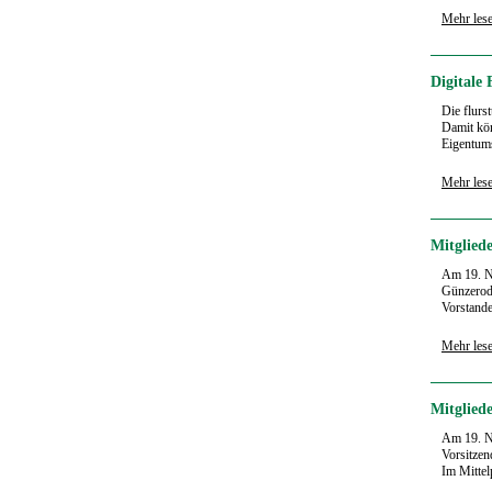
Mehr les
Digitale
Die flurs
Damit kön
Eigentums
Mehr les
Mitglied
Am 19. N
Günzerode
Vorstande
Mehr les
Mitglied
Am 19. No
Vorsitzen
Im Mittel