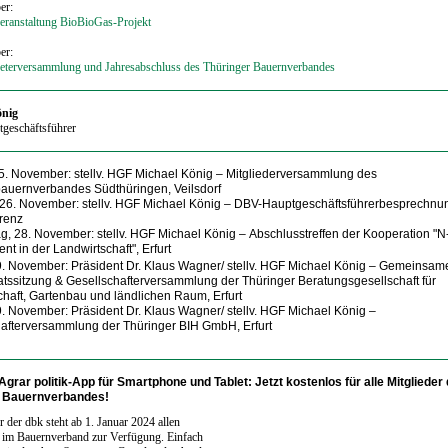
er:
eranstaltung BioBioGas-Projekt
er:
reterversammlung und Jahresabschluss des Thüringer Bauernverbandes
önig
ptgeschäftsführer
5. November
: stellv. HGF Michael König
–
Mitgliederversammlung des
auernverbandes Südthüringen, Veilsdorf
 26. November
: stellv. HGF Michael König
–
DBV-Hauptgeschäftsführerbesprechnu
renz
g, 28. November
: stellv. HGF Michael König
–
Abschlusstreffen der Kooperation "N
 in der Landwirtschaft", Erfurt
29. November
: Präsident Dr. Klaus Wagner/ stellv. HGF Michael König
–
Gemeinsam
atssitzung & Gesellschafterversammlung der Thüringer Beratungsgesellschaft für
chaft, Gartenbau und ländlichen Raum, Erfurt
29. November:
Präsident Dr. Klaus Wagner/ stellv. HGF Michael König
–
afterversammlung der Thüringer BIH GmbH, Erfurt
 Agrar politik-App für Smartphone und Tablet:
Jetzt kostenlos für alle Mitglieder
r Bauernverbandes!
 der dbk steht ab 1. Januar 2024 allen
 im Bauernverband zur Verfügung. Einfach