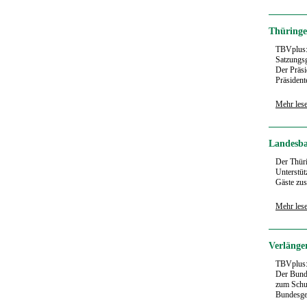
Thüringe
TBVplus
Satzungs
Der Präsi
Präsident
Mehr les
Landesba
Der Thür
Unterstüt
Gäste zus
Mehr les
Verlänge
TBVplus
Der Bunde
zum Schut
Bundesgese