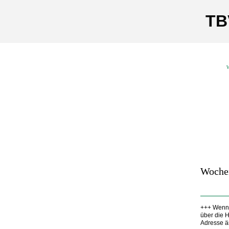
TB
W
Woche
+++ Wenn 
über die 
Adresse ä