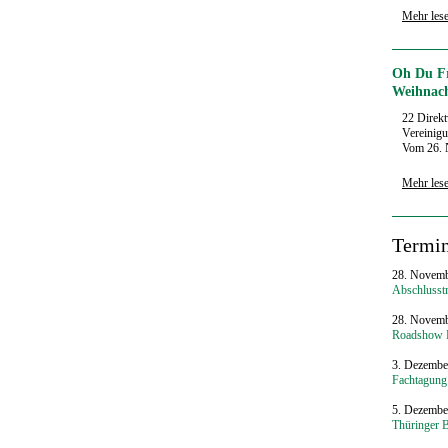
Mehr les
Oh Du Fr
Weihnac
22 Direkt
Vereinigu
Vom 26. 
Mehr les
Termi
28. Novemb
Abschlusstr
28. Novemb
Roadshow P
3. Dezembe
Fachtagung
5. Dezembe
Thüringer 