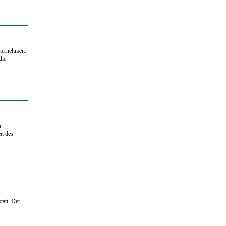
nternehmen.
die
n
it des
att. Der