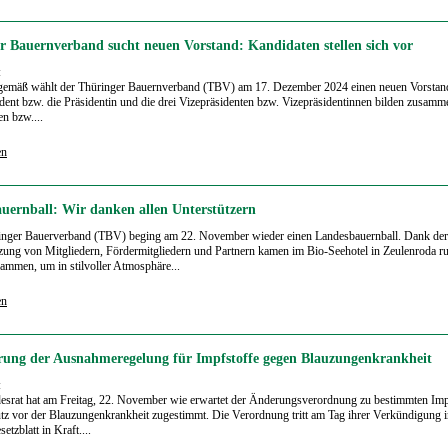
r Bauernverband sucht neuen Vorstand: Kandidaten stellen sich vor
:
gemäß wählt der Thüringer Bauernverband (TBV) am 17. Dezember 2024 einen neuen Vorstan
dent bzw. die Präsidentin und die drei Vizepräsidenten bzw. Vizepräsidentinnen bilden zusam
en bzw....
en
uernball: Wir danken allen Unterstützern
inger Bauerverband (TBV) beging am 22. November wieder einen Landesbauernball. Dank der
zung von Mitgliedern, Fördermitgliedern und Partnern kamen im Bio-Seehotel in Zeulenroda r
ammen, um in stilvoller Atmosphäre...
en
rung der Ausnahmeregelung für Impfstoffe gegen Blauzungenkrankheit
:
srat hat am Freitag, 22. November wie erwartet der Änderungsverordnung zu bestimmten Imp
z vor der Blauzungenkrankheit zugestimmt. Die Verordnung tritt am Tag ihrer Verkündigung 
tzblatt in Kraft....