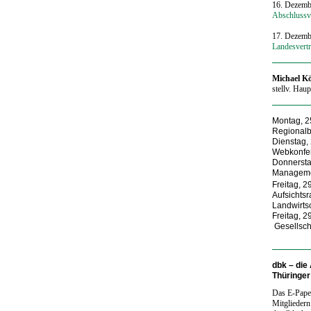
16. Dezemb
Abschlussv
17. Dezemb
Landesvert
Michael K
stellv. Hau
Montag, 2
Regionalb
Dienstag,
Webkonfe
Donnersta
Management
Freitag, 
Aufsichtsr
Landwirts
Freitag, 
Gesellsch
dbk – die
Thüringe
Das E-Paper
Mitgliedern