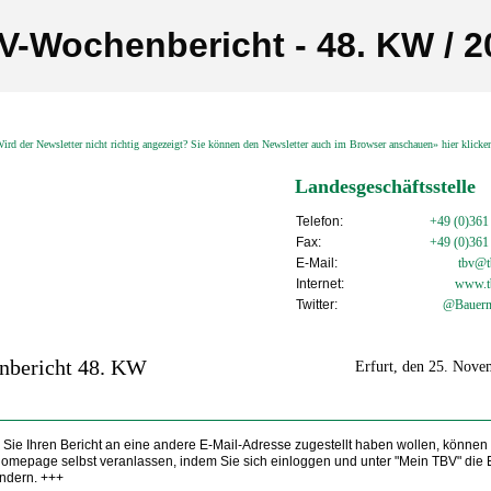
V-Wochenbericht - 48. KW / 2
ird der Newsletter nicht richtig angezeigt? Sie können den Newsletter auch im Browser anschauen» hier klick
Landesgeschäftsstelle
Telefon:
+49 (0)361
Fax:
+49 (0)361
E-Mail:
tbv@tb
Internet:
www.t
Twitter:
@Bauern
nbericht 48. KW
Erfurt, den 25. Nov
Sie Ihren Bericht an eine andere E-Mail-Adresse zugestellt haben wollen, können
Homepage selbst veranlassen, indem Sie sich einloggen und unter "Mein TBV" die 
ndern. +++