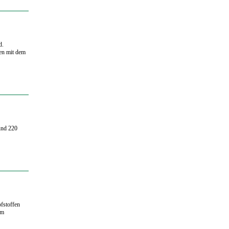
d.
men mit dem
und 220
fstoffen
im