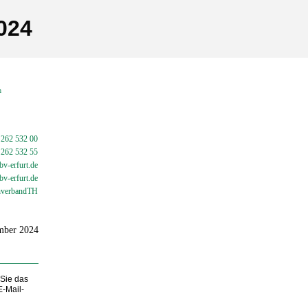
024
en
 262 532 00
 262 532 55
v-erfurt.de
bv-
erfurt.de
verbandTH
ember 2024
 Sie das
E-Mail-