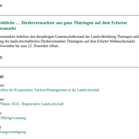
en
öhliche … Direktvermarkter aus ganz Thüringen auf dem Erfurter
htsmarkt
vermarkter beliefern den diesjährigen Gemeinschaftsstand der Landvolkbildung Thüringen und
ng der landwirtschaftlichen Direktvermarkter Thüringens auf dem Erfurter Weihnachtsmarkt.
November bis zum 22. Dezember öffnet...
en
ne
er:
effen der Kooperation: Stickstoffmanagement in der Landwirtschaft
er:
flanze 2024 - Regenerative Landwirtschaft
r:
 Milchgewinnung
r:
Braugerstentagung