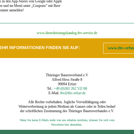
p in den App-Stores von Google oder Apple
en und im Menü unter „Coupons“ mit Ihrer
ummer anmelden!
‍www.dienstleistungskatalog.tbv-service.de
EHR INFORMATIONEN FINDEN SIE AUF:
www.tbv-erfur
Thüringer Bauernverband e.V.
Alfred-Hess-Straße 8
99094 Erfurt
Tel.:
+49 (0)361 262 532 00
E-Mail:
tbv@tbv-erfurt.de
Alle Rechte vorbehalten. Jegliche Vervielfältigung oder
Weiterverbreitung in jedem Medium als Ganzes oder in Teilen bedarf
der schriftlichen Zustimmung des Thüringer Bauernverbandes e.V.
Wenn Sie keine E-Mails mehr von uns erhalten möchten, können Sie sich vom
‍
Newsletter hier abmelden.