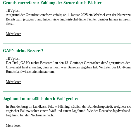
Grundsteuerreform: Zahlung der Steuer durch Pächter
TBVplus:
Aufgrund der Grundsteuerreform erfolgt ab 1. Januar 2025 ein Wechsel von der Nutzer z
Bereits zum jetzigen Stand haben viele landwirtschaftliche Pächter darüber hinaus in ihren 
dass...
Mehr lesen
GAP’s nichts Besseres?
TBVplus:
Der Titel „GAP’s nichts Besseres“ zu den 13. Göttinger Gesprächen der Agrarjuristen de
Universität lässt erwarten, dass es noch was Besseres gegeben hat. Vertreter der EU-Kom
Bundeslandwirtschaftsministerium,...
Mehr lesen
Jagdhund mutmaßlich durch Wolf getötet
In Brandenburg im Landkreis Teltow-Fläming, südlich der Bundeshauptstadt, ereignete si
tragischer Fall zwischen einem Wolf und einem Jagdhund. Wie der Deutsche Jagdverband b
Jagdhund bei der Nachsuche nach...
Mehr lesen