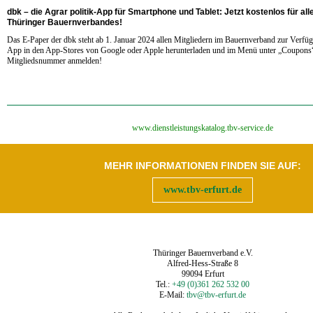
dbk – die Agrar politik-App für Smartphone und Tablet:
Jetzt kostenlos für all
Thüringer Bauernverbandes!
Das E-Paper der dbk steht ab 1. Januar 2024 allen Mitgliedern im Bauernverband zur Verfüg
App in den App-Stores von Google oder Apple herunterladen und im Menü unter „Coupons“
Mitgliedsnummer anmelden!
‍www.dienstleistungskatalog.tbv-service.de
MEHR INFORMATIONEN FINDEN SIE AUF:
www.tbv-erfurt.de
Thüringer Bauernverband e.V.
Alfred-Hess-Straße 8
99094 Erfurt
Tel.:
+49 (0)361 262 532 00
E-Mail:
tbv@tbv-erfurt.de