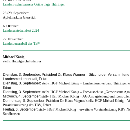
Landwirtschaftsmesse Grüne Tage Thüringen
28./29. September:
Apfelmarkt in Gierstädt
6. Oktober:
Landeserntedankfest 2024
22. November:
Landesbauernball des TBV
‍Michael König
stellv. Hauptgeschäftsführer
Dienstag, 3. September: Präsident Dr. Klaus Wagner
–
Sitzung der Versammlung 
Landesmedienanstalt, Erfurt
Dienstag, 3. September:
stellv. HGF Michael König
–
Landseniorenverband Thüringen e.
Erfurt
Dienstag, 3. September:
stellv. HGF Michael König
–
Fachausschuss „Gemeinsame Agrarp
Mittwoch, 4. September:
stellv. HGF Michael König
–
AG Antragstellung und Kontrollen
Donnerstag, 5. September:
Präsident Dr. Klaus Wagner/
stellv. HGF Michael König
–
V
Präsidiumssitzung des TBV, Erfurt
Freitag, 6. September:
stellv. HGF Michael König
–
erweiterte Vorstandssitzung KBV N
Sundhausen