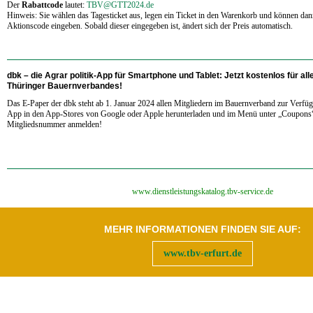
Der
Rabattcode
lautet:
TBV@GTT2024.de
Hinweis: Sie wählen das Tagesticket aus, legen ein Ticket in den Warenkorb und können d
Aktionscode eingeben. Sobald dieser eingegeben ist, ändert sich der Preis automatisch.
dbk – die Agrar politik-App für Smartphone und Tablet:
Jetzt kostenlos für all
Thüringer Bauernverbandes!
Das E-Paper der dbk steht ab 1. Januar 2024 allen Mitgliedern im Bauernverband zur Verfüg
App in den App-Stores von Google oder Apple herunterladen und im Menü unter „Coupons“
Mitgliedsnummer anmelden!
‍www.dienstleistungskatalog.tbv-service.de
MEHR INFORMATIONEN FINDEN SIE AUF:
www.tbv-erfurt.de