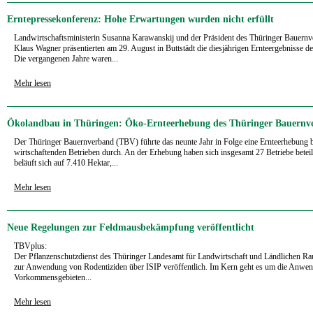
Erntepressekonferenz: Hohe Erwartungen wurden nicht erfüllt
Landwirtschaftsministerin Susanna Karawanskij und der Präsident des Thüringer Bauern
Klaus Wagner präsentierten am 29. August in Buttstädt die diesjährigen Ernteergebnisse d
Die vergangenen Jahre waren...
Mehr lesen
Ökolandbau in Thüringen: Öko-Ernteerhebung des Thüringer Bauernv
Der Thüringer Bauernverband (TBV) führte das neunte Jahr in Folge eine Ernteerhebung 
wirtschaftenden Betrieben durch. An der Erhebung haben sich insgesamt 27 Betriebe beteil
beläuft sich auf 7.410 Hektar,...
Mehr lesen
Neue Regelungen zur Feldmausbekämpfung veröffentlicht
TBVplus:
Der Pflanzenschutzdienst des Thüringer Landesamt für Landwirtschaft und Ländlichen R
zur Anwendung von Rodentiziden über ISIP veröffentlich. Im Kern geht es um die Anwen
Vorkommensgebieten...
Mehr lesen