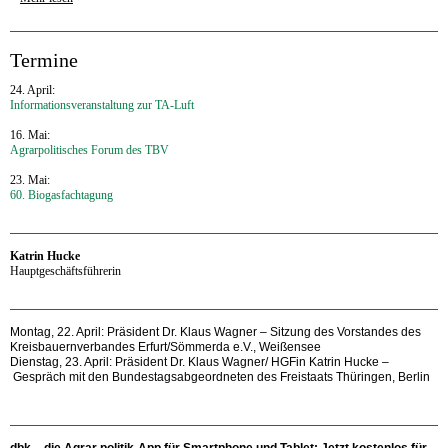
‍Termine
24. April:
Informationsveranstaltung zur TA-Luft
16. Mai:
Agrarpolitisches Forum des TBV
23. Mai:
60. Biogasfachtagung
‍Katrin Hucke
Hauptgeschäftsführerin
Montag, 22. April: Präsident Dr. Klaus Wagner
–
Sitzung des Vorstandes des
Kreisbauernverbandes Erfurt/Sömmerda e.V., Weißensee
Dienstag, 23. April: Präsident Dr. Klaus Wagner/ HGFin Katrin Hucke
–
Gespräch mit den Bundestagsabgeordneten des Freistaats Thüringen, Berlin
dbk – die Agrar politik-App für Smartphone und Tablet:
Jetzt kostenlos für