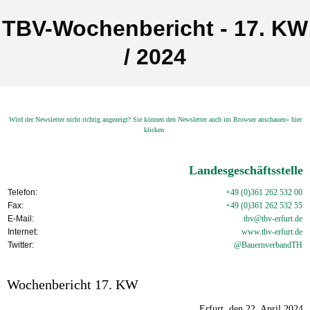
TBV-Wochenbericht - 17. KW
/ 2024
Wird der Newsletter nicht richtig angezeigt? Sie können den Newsletter auch im Browser anschauen» hier
klicken
Landesgeschäftsstelle
Telefon:
+49 (0)361 262 532 00
Fax:
+49 (0)361 262 532 55
E-Mail:
tbv@tbv-erfurt.de
Internet:
www.tbv-
erfurt.de
Twitter:
@BauernverbandTH
Wochenbericht 17. KW
Erfurt, den 22. April 2024