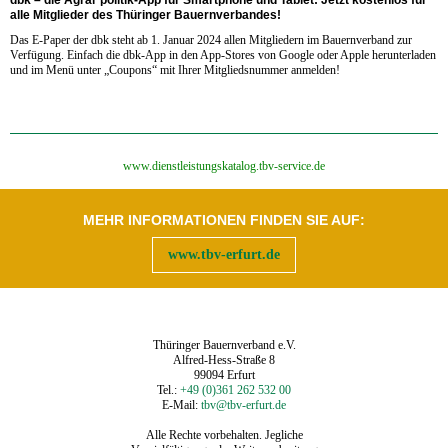
alle Mitglieder des Thüringer Bauernverbandes!
Das E-Paper der dbk steht ab 1. Januar 2024 allen Mitgliedern im Bauernverband zur
Verfügung. Einfach die dbk-App in den App-Stores von Google oder Apple herunterladen
und im Menü unter „Coupons“ mit Ihrer Mitgliedsnummer anmelden!
‍www.dienstleistungskatalog.tbv-service.de
MEHR INFORMATIONEN FINDEN SIE AUF:
www.tbv-erfurt.de
Thüringer Bauernverband e.V.
Alfred-Hess-Straße 8
99094 Erfurt
Tel.:
+49 (0)361 262 532 00
E-Mail:
tbv@tbv-erfurt.de
Alle Rechte vorbehalten. Jegliche