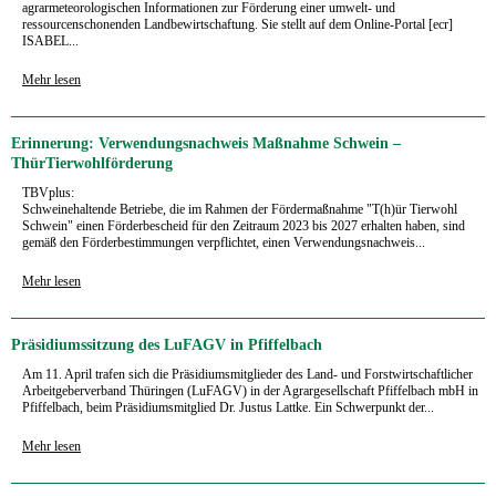
agrarmeteorologischen Informationen zur Förderung einer umwelt- und
ressourcenschonenden Landbewirtschaftung. Sie stellt auf dem Online-Portal [ecr]
ISABEL...
Mehr lesen
Erinnerung: Verwendungsnachweis Maßnahme Schwein –
ThürTierwohlförderung
TBVplus:
Schweinehaltende Betriebe, die im Rahmen der Fördermaßnahme "T(h)ür Tierwohl
Schwein" einen Förderbescheid für den Zeitraum 2023 bis 2027 erhalten haben, sind
gemäß den Förderbestimmungen verpflichtet, einen Verwendungsnachweis...
Mehr lesen
Präsidiumssitzung des LuFAGV in Pfiffelbach
Am 11. April trafen sich die Präsidiumsmitglieder des Land- und Forstwirtschaftlicher
Arbeitgeberverband Thüringen (LuFAGV) in der Agrarge­sellschaft Pfiffelbach mbH in
Pfiffelbach, beim Präsidiumsmitglied Dr. Justus Lattke. Ein Schwerpunkt der...
Mehr lesen