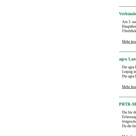
Verbände
Am 3. und
Hauptthem
Überblick
Mehr les
agra Land
Die agra 
Leipzig i
Die agra 
Mehr les
PRTR-Mel
Die für d
Erfassung
freigesch
Da die bis