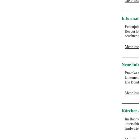
Mehr les
Informat
Ferienjob
Bei der B
beachten 
Mehr les
Neue Inf
Praktika 
Unternehm
Die Bund
Mehr les
Kärcher 
Im Rahme
unterschi
landwirts