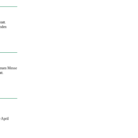
att.
enden
 neuen Messe
tt.
 April