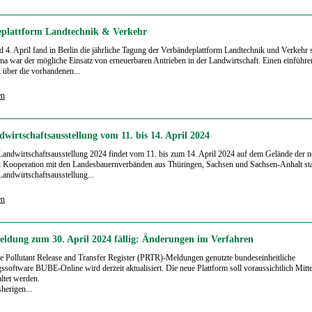
plattform Landtechnik & Verkehr
 4. April fand in Berlin die jährliche Tagung der Verbändeplattform Landtechnik und Verkehr st
a war der mögliche Einsatz von erneuerbaren Antrieben in der Landwirtschaft. Einen einführ
 über die vorhandenen...
en
wirtschaftsausstellung vom 11. bis 14. April 2024
Landwirtschaftsausstellung 2024 findet vom 11. bis zum 14. April 2024 auf dem Gelände der
n Kooperation mit den Landesbauernverbänden aus Thüringen, Sachsen und Sachsen-Anhalt sta
Landwirtschaftsausstellung...
en
dung zum 30. April 2024 fällig: Änderungen im Verfahren
ie Pollutant Release and Transfer Register (PRTR)-Meldungen genutzte bundeseinheitliche
ssoftware BUBE-Online wird derzeit aktualisiert. Die neue Plattform soll voraussichtlich Mitte
altet werden.
herigen...