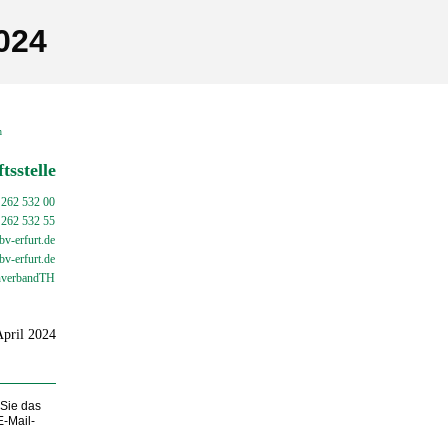
024
en
tsstelle
 262 532 00
 262 532 55
v-erfurt.de
bv-
erfurt.de
verbandTH
April 2024
 Sie das
E-Mail-