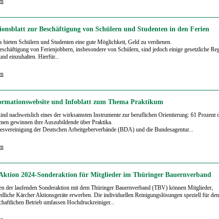
en
ionsblatt zur Beschäftigung von Schülern und Studenten in den Ferien
s bieten Schülern und Studenten eine gute Möglichkeit, Geld zu verdienen.
eschäftigung von Ferienjobbern, insbesondere von Schülern, sind jedoch einige ge­setzliche Re
und einzuhalten. Hierfür...
en
ormationswebsite und Infoblatt zum Thema Praktikum
sind nachweislich eines der wirksamsten Instrumente zur beruflichen Orientierung: 61 Prozent 
en gewinnen ihre Auszubildende über Praktika.
esvereinigung der Deutschen Arbeitgeberverbände (BDA) und die Bundesagentur...
en
Aktion 2024-Sonderaktion für Mitglieder im Thüringer Bauernverband
n der laufenden Sonderaktion mit dem Thüringer Bauernverband (TBV) können Mitglieder,
edliche Kärcher Aktionsgeräte erwerben. Die individuellen Reinigungslösungen speziell für den
chaftlichen Betrieb umfassen Hochdruckreiniger...