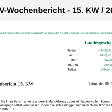
V-Wochenbericht - 15. KW / 2
ird der Newsletter nicht richtig angezeigt? Sie können den Newsletter auch im Browser anschauen» hier klick
Landesgeschäf
Telefon:
+49 (0)361
Fax:
+49 (0)361
E-Mail:
tbv@tb
Internet:
www.t
Twitter:
@Bauern
nbericht 15. KW
Erfurt, den 08. 
Sie Ihren Bericht an eine andere E-Mail-Adresse zugestellt haben wollen, können
Homepage selbst veranlassen, indem Sie sich einloggen und unter "Mein TBV" die 
ndern. +++