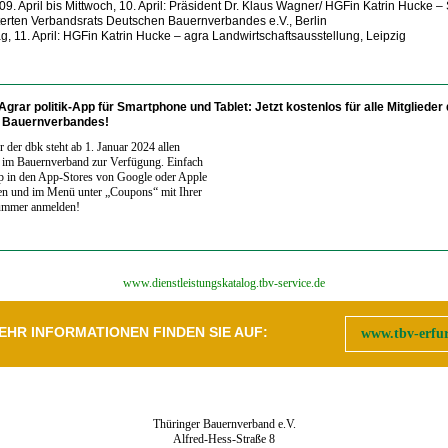
09. April bis Mittwoch, 10. April:
Präsident Dr. Klaus Wagner/ HGFin Katrin Hucke
– 
terten Verbandsrats Deutschen Bauernverbandes e.V., Berlin
, 11. April: HGFin Katrin Hucke
– agra Landwirtschaftsausstellung, Leipzig
 Agrar politik-App für Smartphone und Tablet:
Jetzt kostenlos für alle Mitglieder
r Bauernverbandes!
 der dbk steht ab 1. Januar 2024 allen
 im Bauernverband zur Verfügung. Einfach
p in den App-Stores von Google oder Apple
en und im Menü unter „Coupons“ mit Ihrer
ummer anmelden!
‍www.dienstleistungskatalog.tbv-service.de
EHR INFORMATIONEN FINDEN SIE AUF:
www.tbv-erfur
Thüringer Bauernverband e.V.
Alfred-Hess-Straße 8