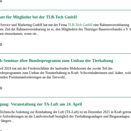
en
att für Mitglieder bei der TLB-Tech GmbH
Service und Marketing GmbH hat mit der Firma
TLB-Tech GmbH
eine Rahmenvereinbarung
en. Ziel der Rahmenvereinbarung ist es, den Mitgliedern des Thüringer Bauernverbandes e.V. 
en einzuräumen, wenn sie...
en
b-Seminar über Bundesprogramm zum Umbau der Tierhaltung
il 2024 trat mit der Förderrichtlinie der laufenden Mehrkosten der zweite Teil des
derprogramms zum Umbau der Nutztierhaltung in Kraft. Schweinhalterinnen und -halter, welc
enden Premiumanforderungen an das Tierwohl...
en
ung: Veranstaltung zur TA-Luft am 24. April
Technische Anleitung zur Reinhaltung der Luft (TA-Luft) ist im Dezember 2021 in Kraft getrete
te Anforderungen an die Landwirtschaft bezüglich der Tierhaltungsanlagen und Biogasanlagen
e längere...
en