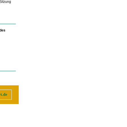
Sitzung
 des
t.de