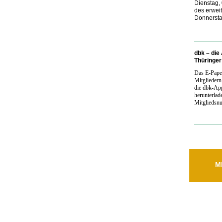
Dienstag, 
des erwei
Donnerstag
dbk – die
Thüringe
Das E-Paper
Mitgliedern
die dbk-Ap
herunterlad
Mitgliedsn
M