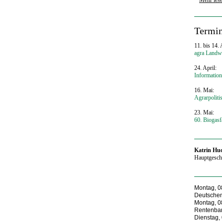
‍Termi
11. bis 14. 
agra Landwi
24. April:
Information
16. Mai:
Agrarpolit
23. Mai:
60. Biogas
‍Katrin Hu
Hauptgeschä
Montag, 08
Deutschen
Montag, 08
Rentenban
Dienstag, 