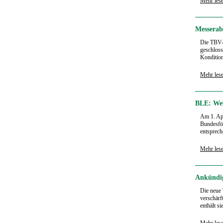
Mehr les
Messerab
Die TBV-
geschloss
Kondition
Mehr les
BLE: We
Am 1. Apr
Bundesför
entsprech
Mehr les
Ankündig
Die neue 
verschärf
enthält si
Mehr les