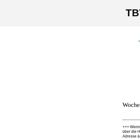
TB
W
Woche
+++ Wenn 
über die 
Adresse ä