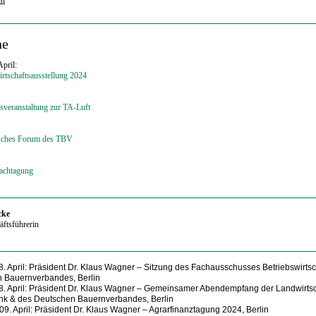
ne
April:
rtschaftsausstellung 2024
sveranstaltung zur TA-Luft
isches Forum des TBV
fachtagung
cke
ftsführerin
. April:
Präsident Dr. Klaus Wagner
– Sitzung des Fachausschusses Betriebswirtsc
 Bauernverbandes, Berlin
. April:
Präsident Dr. Klaus Wagner
–
Gemeinsamer Abendempfang der Landwirtsc
k & des Deutschen Bauernverbandes, Berlin
09. April:
Präsident Dr. Klaus Wagner
– Agrarfinanztagung 2024, Berlin