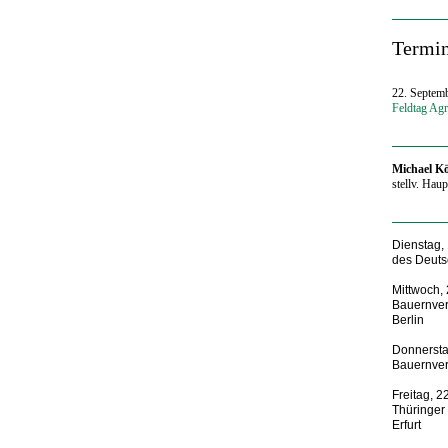
‍Termi
22. Septemb
Feldtag Agr
Michael K
stellv. Hau
‍Dienstag,
des Deuts
Mittwoch,
Bauernver
Berlin
Donnersta
Bauernver
Freitag, 
Thüringer
Erfurt