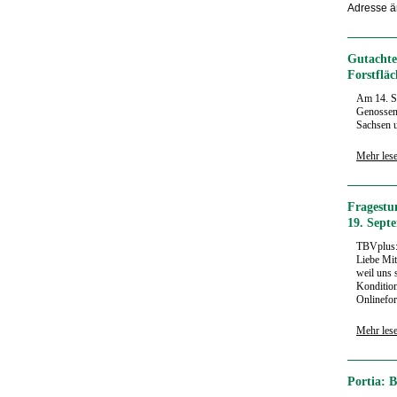
Adresse ä
Gutachte
Forstfläc
Am 14. S
Genossens
Sachsen u
Mehr les
Fragestu
19. Sept
TBVplus
Liebe Mit
weil uns
Kondition
Onlinefor
Mehr les
Portia: 