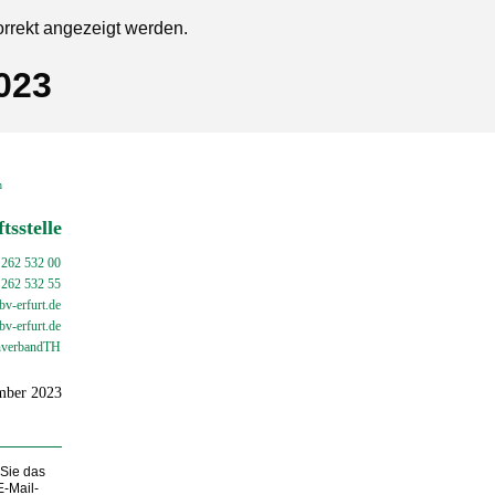
orrekt angezeigt werden.
023
en
tsstelle
 262 532 00
 262 532 55
v-erfurt.de
bv-
erfurt.de
verbandTH
ember 2023
 Sie das
E-Mail-