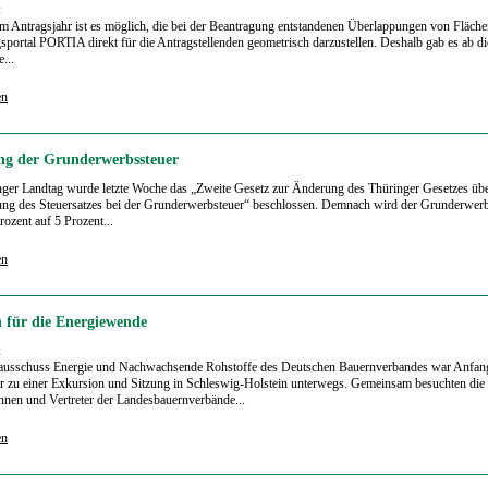
:
em Antragsjahr ist es möglich, die bei der Beantragung entstandenen Überlappungen von Fläch
sportal PORTIA direkt für die Antragstellenden geometrisch darzustellen. Deshalb gab es ab d
...
en
g der Grunderwerbssteuer
ger Landtag wurde letzte Woche das „Zweite Gesetz zur Änderung des Thüringer Gesetzes übe
ng des Steuersatzes bei der Grunderwerbsteuer“ beschlossen. Demnach wird der Grunderwerb
rozent auf 5 Prozent...
en
 für die Energiewende
:
ausschuss Energie und Nachwachsende Rohstoffe des Deutschen Bauernverbandes war Anfan
 zu einer Exkursion und Sitzung in Schleswig-Holstein unterwegs. Gemeinsam besuchten die
innen und Vertreter der Landesbauernverbände...
en