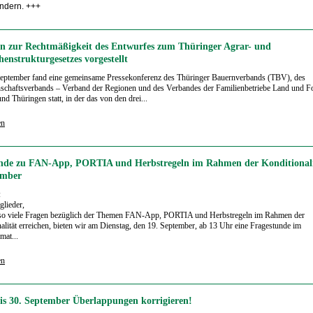
ndern. +++
n zur Rechtmäßigkeit des Entwurfes zum Thüringer Agrar- und
henstrukturgesetzes vorgestellt
eptember fand eine gemeinsame Pressekonferenz des Thüringer Bauernverbands (TBV), des
chaftsverbands – Verband der Regionen und des Verbandes der Familienbetriebe Land und Fo
nd Thüringen statt, in der das von den drei...
en
nde zu FAN-App, PORTIA und Herbstregeln im Rahmen der Konditional
ember
:
glieder,
 so viele Fragen bezüglich der Themen FAN-App, PORTIA und Herbstregeln im Rahmen der
alität erreichen, bieten wir am Dienstag, den 19. September, ab 13 Uhr eine Fragestunde im
mat...
en
Bis 30. September Überlappungen korrigieren!