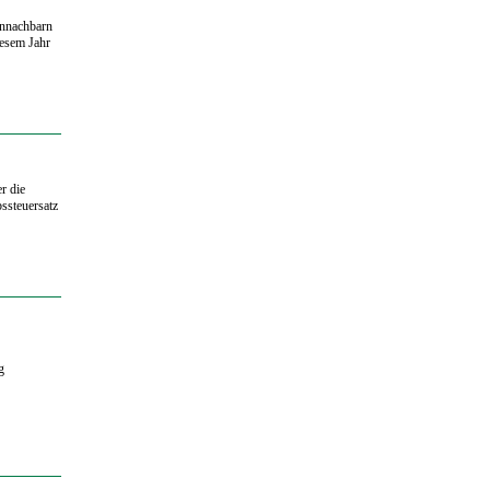
ennachbarn
iesem Jahr
r die
ssteuersatz
g