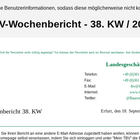
se Benutzerinformationen, sodass diese möglicherweise nicht k
V-Wochenbericht - 38. KW / 2
ird der Newsletter nicht richtig angezeigt? Sie können den Newsletter auch im Browser anschauen» hier klick
Landesgeschäf
Telefon:
+49 (0)361
Fax:
+49 (0)361
E-Mail:
tbv@tb
Internet:
www.t
Twitter:
@Bauern
nbericht 38. KW
Erfurt, den 18. Sept
Sie Ihren Bericht an eine andere E-Mail-Adresse zugestellt haben wollen, können
Homepage selbst veranlassen, indem Sie sich einloggen und unter "Mein TBV" die 