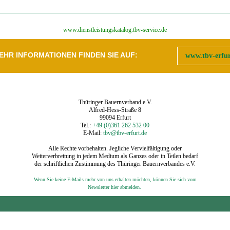
‍www.dienstleistungskatalog.tbv-service.de
EHR INFORMATIONEN FINDEN SIE AUF:
www.tbv-erfur
Thüringer Bauernverband e.V.
Alfred-Hess-Straße 8
99094 Erfurt
Tel.:
+49 (0)361 262 532 00
E-Mail:
tbv@tbv-erfurt.de
Alle Rechte vorbehalten. Jegliche Vervielfältigung oder
Weiterverbreitung in jedem Medium als Ganzes oder in Teilen bedarf
der schriftlichen Zustimmung des Thüringer Bauernverbandes e.V.
Wenn Sie keine E-Mails mehr von uns erhalten möchten, können Sie sich vom
‍
Newsletter hier abmelden.