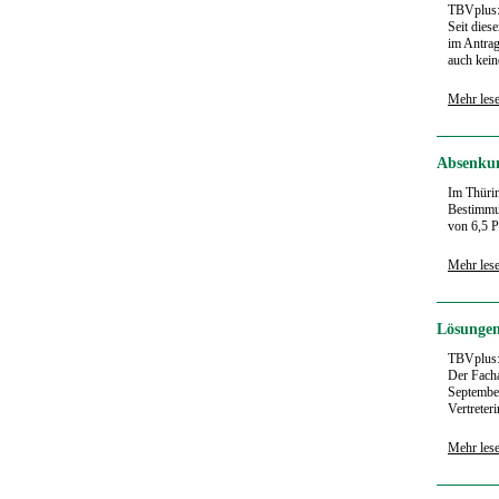
TBVplus
Seit dies
im Antrag
auch keine
Mehr les
Absenkun
Im Thürin
Bestimmu
von 6,5 P
Mehr les
Lösungen
TBVplus
Der Fach
September
Vertreter
Mehr les