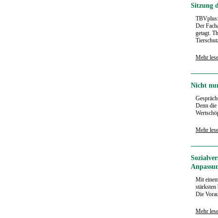
Sitzung 
TBVplus
Der Fach
getagt. T
Tierschut
Mehr les
Nicht nur
Gespräche
Denn die 
Wertschöp
Mehr les
Sozialve
Anpassun
Mit einem
stärksten
Die Vorau
Mehr les