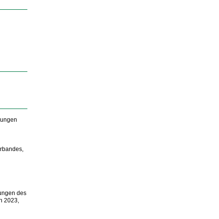
zungen
rbandes,
ungen des
n 2023,