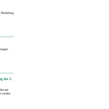
n Rendsburg
erungen.
g der 2.
 den am
zt werden.