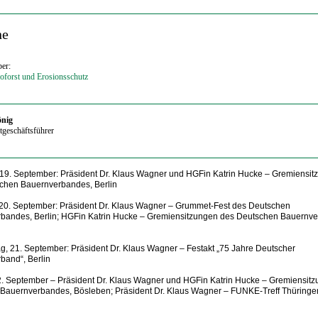
ne
er:
oforst und Erosionsschutz
önig
ptgeschäftsführer
 19. September: Präsident Dr. Klaus Wagner
und HGFin Katrin Hucke
– Gremiensit
chen Bauernverbandes, Berlin
 20. September:
Präsident Dr. Klaus Wagner
–
Grummet-Fest des Deutschen
bandes, Berlin; HGFin Katrin Hucke
– Gremiensitzungen des Deutschen Bauernve
g, 21. September:
Präsident Dr. Klaus Wagner
–
Festakt „75 Jahre Deutscher
band“, Berlin
22. September –
Präsident Dr. Klaus Wagner und HGFin Katrin Hucke
–
Gremiensitz
 Bauernverbandes, Bösleben; Präsident Dr. Klaus Wagner
–
FUNKE-Treff Thüringe