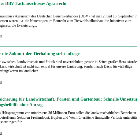
des DBV-Fachausschusses Agrarrecht
:
ausschuss Agrarrecht des Deutschen Bauernverbandes (DBV) hat am 12. und 13. September i
hemen waren u.a. die Neuerungen im Baurecht zum Tierwohlstallumbau, die Initiativen zum
zgesetz, die Evaluierung...
en
 die Zukunft der Tierhaltung steht infrage
 zwischen Landwirtschaft und Politik sind unverzichtbar, gerade in Zeiten großer Herausford
Landwirtschaft ist nicht nur zentral für unsere Ernährung, sondern auch Basis für vielfältige
fungsketten im ländlichen...
en
rsicherung für Landwirtschaft, Forsten und Gartenbau: Schnelle Umsetzun
gsbeihilfe ohne Antrag
 Hilfsprogramm von mindestens 36 Millionen Euro sollen die landwirtschaftlichen Betriebe in
 betroffenen Sektoren Freilandobst, Hopfen und Wein für erlittene finanzielle Verluste unterstüt
ssetzungen für...
en