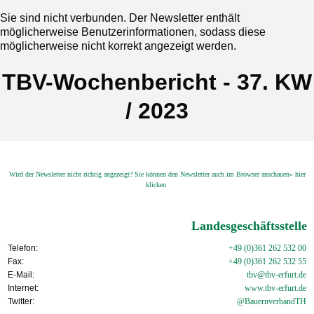
Sie sind nicht verbunden. Der Newsletter enthält
möglicherweise Benutzerinformationen, sodass diese
möglicherweise nicht korrekt angezeigt werden.
TBV-Wochenbericht - 37. KW
/ 2023
Wird der Newsletter nicht richtig angezeigt? Sie können den Newsletter auch im Browser anschauen» hier
klicken
Landesgeschäftsstelle
Telefon:
+49 (0)361 262 532 00
Fax:
+49 (0)361 262 532 55
E-Mail:
tbv@tbv-erfurt.de
Internet:
www.tbv-
erfurt.de
Twitter:
@BauernverbandTH