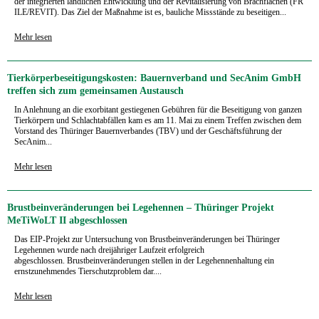
der integrierten ländlichen Entwicklung und der Revitalisierung von Brachflächen (FR
ILE/REVIT). Das Ziel der Maßnahme ist es, bauliche Missstände zu beseitigen...
Mehr lesen
Tierkörperbeseitigungskosten: Bauernverband und SecAnim GmbH
treffen sich zum gemeinsamen Austausch
In Anlehnung an die exorbitant gestiegenen Gebühren für die Beseitigung von ganzen
Tierkörpern und Schlachtabfällen kam es am 11. Mai zu einem Treffen zwischen dem
Vorstand des Thüringer Bauernverbandes (TBV) und der Geschäftsführung der
SecAnim...
Mehr lesen
Brustbeinveränderungen bei Legehennen – Thüringer Projekt
MeTiWoLT II abgeschlossen
Das EIP-Projekt zur Untersuchung von Brustbeinveränderungen bei Thüringer
Legehennen wurde nach dreijähriger Laufzeit erfolgreich
abgeschlossen. Brustbeinveränderungen stellen in der Legehennenhaltung ein
ernstzunehmendes Tierschutzproblem dar....
Mehr lesen