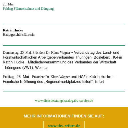
25. Mai:
Feldtag Pflanzenschutz und Düngung
‍Katrin Hucke
Hauptgeschäftsführerin
Verbandstag des Land- und
‍Donnerstag, 25. Mai: Präsident Dr. Klaus Wagner
–
Forstwirtschaftlichen Arbeitgeberverbandes Thüringen, Bösleben; HGFin
Katrin Hucke
Mitgliederversammlung des Verbandes der Wirtschaft
–
Thüringens (VWT), Weimar
Freitag, 26. Mai:
–
Präsident Dr. Klaus Wagner
und HGFin Katrin Hucke
Feierliche Eröffnung des „Regionalmarktplatzes Erfurt“, Erfurt
‍www.dienstleistungskatalog.tbv-service.de
MEHR INFORMATIONEN FINDEN SIE AUF:
www.tbv-erfurt.de