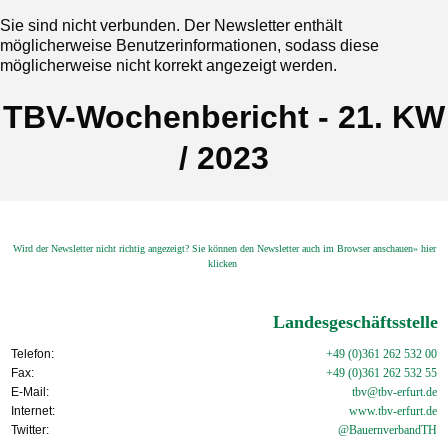
Sie sind nicht verbunden. Der Newsletter enthält
möglicherweise Benutzerinformationen, sodass diese
möglicherweise nicht korrekt angezeigt werden.
TBV-Wochenbericht - 21. KW
/ 2023
Wird der Newsletter nicht richtig angezeigt? Sie können den Newsletter auch im Browser anschauen» hier
klicken
Landesgeschäftsstelle
Telefon:
+49 (0)361 262 532 00
Fax:
+49 (0)361 262 532 55
E-Mail:
tbv@tbv-erfurt.de
Internet:
www.tbv-
erfurt.de
Twitter:
@BauernverbandTH