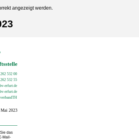
orrekt angezeigt werden.
023
en
tsstelle
 262 532 00
 262 532 55
v-erfurt.de
bv-
erfurt.de
verbandTH
. Mai 2023
 Sie das
E-Mail-