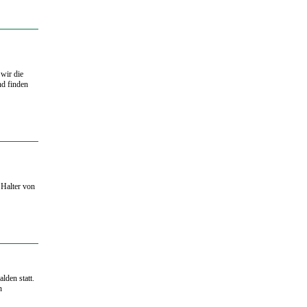
wir die
nd finden
 Halter von
lden statt.
n