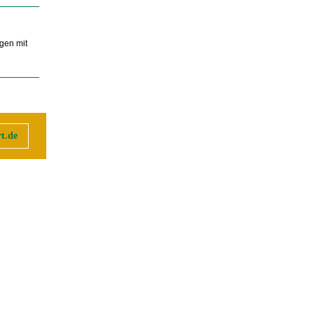
egen mit
t.de