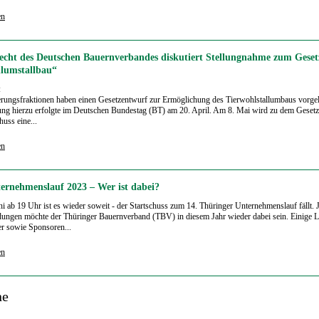
en
cht des Deutschen Bauernverbandes diskutiert Stellungnahme zum Geset
lumstallbau“
:
rungsfraktionen haben einen Gesetzentwurf zur Ermöglichung des Tierwohlstallumbaus vorgel
ung hierzu erfolgte im Deutschen Bundestag (BT) am 20. April. Am 8. Mai wird zu dem Geset
uss eine...
en
rnehmenslauf 2023 – Wer ist dabei?
i ab 19 Uhr ist es wieder soweit - der Startschuss zum 14. Thüringer Unternehmenslauf fällt. 
ngen möchte der Thüringer Bauernverband (TBV) in diesem Jahr wieder dabei sein. Einige L
r sowie Sponsoren...
en
ne