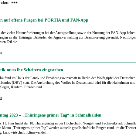
ndern. +++
n auf offene Fragen bei PORTIA und FAN-App
:
der vielen Herausforderungen bei der Antragstellung sowie der Nutzung der FAN-App haben 
ragen an die Thüringer Behörden der Agrarverwaltung zur Beantwortung gesendet. Nachfolge
sten Teil die...
en
tik muss ihr Scheitern eingestehen
i fand im Haus der Land- und Ernährungswirtschaft in Berlin der Wolfsgipfel des Deutschen
bandes (DBV) statt. Die Ausbreitung des Wolfes in Deutschland wird für die Halterinnen und
Ziegen, Rindern, Pferden und...
en
ntag 2023 – „Thüringens grüner Tag“ in Schmalkalden
s 11. Juni findet der 18. Thüringentag in der Hochschul-, Nougat- und Fachwerkstadt Schmalka
 Motto „Thüringens grüner Tag“ werden aktuelle gesellschaftliche Fragen rund um die Theme
, Landwirtschaft, Klimawandel...