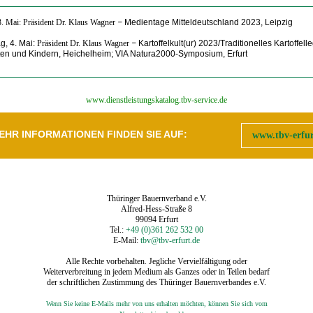
. Mai: Präsident Dr. Klaus Wagner
–
Medientage Mitteldeutschland 2023, Leipzig
g, 4. Mai:
Präsident Dr. Klaus Wagner
–
Kartoffelkult(ur) 2023/Traditionelles Kartoffell
en und Kindern, Heichelheim;
VIA Natura2000-Symposium, Erfurt
‍www.dienstleistungskatalog.tbv-service.de
EHR INFORMATIONEN FINDEN SIE AUF:
www.tbv-erfur
Thüringer Bauernverband e.V.
Alfred-Hess-Straße 8
99094 Erfurt
Tel.:
+49 (0)361 262 532 00
E-Mail:
tbv@tbv-erfurt.de
Alle Rechte vorbehalten. Jegliche Vervielfältigung oder
Weiterverbreitung in jedem Medium als Ganzes oder in Teilen bedarf
der schriftlichen Zustimmung des Thüringer Bauernverbandes e.V.
Wenn Sie keine E-Mails mehr von uns erhalten möchten, können Sie sich vom