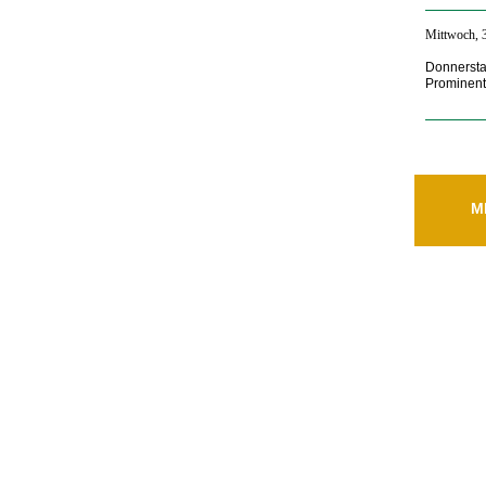
Mittwoch, 3
Donnersta
Prominent
M