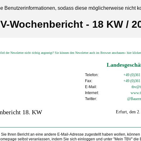
se Benutzerinformationen, sodass diese möglicherweise nicht k
V-Wochenbericht - 18 KW / 2
ird der Newsletter nicht richtig angezeigt? Sie können den Newsletter auch im Browser anschauen» hier klick
Landesgeschäf
Telefon:
+49 (0)361
Fax:
+49 (0)361
E-Mail:
tbv@tb
Internet:
www.t
Twitter:
@Bauern
nbericht 18. KW
Erfurt, den 2
Sie Ihren Bericht an eine andere E-Mail-Adresse zugestellt haben wollen, können
Homepage selbst veranlassen, indem Sie sich einloggen und unter "Mein TBV" die 