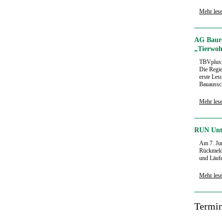
Mehr les
AG Baure
„Tierwoh
TBVplus
Die Regie
erste Les
Bauaussch
Mehr les
RUN Unte
Am 7. Jun
Rückmeldu
und Läufe
Mehr les
‍Termi