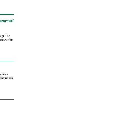
zentwurf
egt. Die
zentwurf im
Je nach
äuferinnen