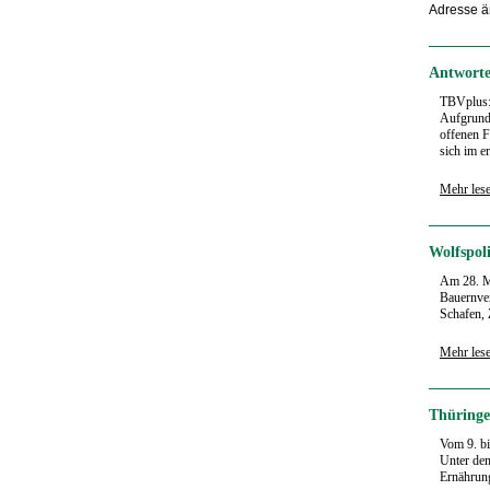
Adresse ä
Antworte
TBVplus
Aufgrund 
offenen F
sich im er
Mehr les
Wolfspoli
Am 28. Ma
Bauernver
Schafen, 
Mehr les
Thüringe
Vom 9. bi
Unter dem
Ernährung