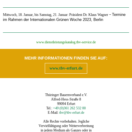
Termine
‍Mittwoch, 18. Januar, bis Samstag, 21. Januar: Präsident Dr. Klaus Wagner
–
im Rahmen der Internationalen Grünen Woche 2023, Berlin
‍www.dienstleistungskatalog.tbv-service.de
MEHR INFORMATIONEN FINDEN SIE AUF:
www.tbv-erfurt.de
Thüringer Bauernverband e.V.
Alfred-Hess-Straße 8
99094 Erfurt
Tel.:
+49 (0)361 262 532 00
E-Mail:
tbv@tbv-erfurt.de
Alle Rechte vorbehalten. Jegliche
Vervielfältigung oder Weiterverbreitung
in jedem Medium als Ganzes oder in