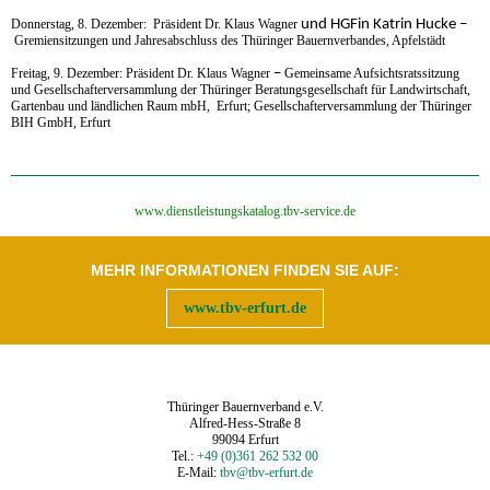
Donnerstag, 8. Dezember:
Präsident Dr. Klaus Wagner
und HGFin Katrin Hucke
–
Gremiensitzungen und Jahresabschluss des Thüringer Bauernverbandes, Apfelstädt
Freitag, 9. Dezember:
Präsident Dr. Klaus Wagner
–
Gemeinsame Aufsichtsratssitzung
und Gesellschafterversammlung der Thüringer Beratungsgesellschaft für Landwirtschaft,
Gartenbau und ländlichen Raum mbH, Erfurt;
Gesellschafterversammlung der Thüringer
BIH GmbH, Erfurt
‍www.dienstleistungskatalog.tbv-service.de
MEHR INFORMATIONEN FINDEN SIE AUF:
www.tbv-erfurt.de
Thüringer Bauernverband e.V.
Alfred-Hess-Straße 8
99094 Erfurt
Tel.:
+49 (0)361 262 532 00
E-Mail:
tbv@tbv-erfurt.de