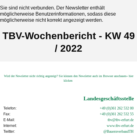
Sie sind nicht verbunden. Der Newsletter enthält
möglicherweise Benutzerinformationen, sodass diese
möglicherweise nicht korrekt angezeigt werden.
TBV-Wochenbericht - KW 49
/ 2022
Wird der Newsletter nicht richtig angezeigt? Sie können den Newsletter auch im Browser anschauen» hier
klicken
Landesgeschäftsstelle
Telefon:
+49 (0)361 262 532 00
Fax:
+49 (0)361 262 532 55
E-Mail:
tbv@tbv-erfurt.de
Internet:
www.tbv-
erfurt.de
Twitter:
@BauernverbandTH