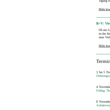
Tagung wi
Mehr les
R+V: Viel
Ob aus Le
ist das f
einer Viel
Mehr les
‍Termi
3. bis 5. N
Onlinetagu
4. Novembe
Feldtag: Th
8. Novembe
Auftaktver