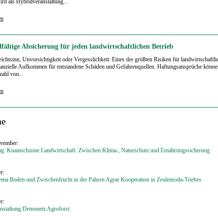
rd als Hybridveranstaltung...
en
fältige Absicherung für jeden landwirtschaftlichen Betrieb
ichtsinn, Unvorsichtigkeit oder Vergesslichkeit: Eines der größten Risiken für landwirtschaftli
inanzielle Aufkommen für entstandene Schäden und Gefahrenquellen. Haftungsansprüche könne
zahl von...
en
ne
ovember:
ng: Knautschzone Landwirtschaft. Zwischen Klima-, Naturschutz und Ernährungssicherung
r:
ema Boden und Zwischenfrucht in der Pahren Agrar Kooperation in Zeulenroda-Triebes
r:
anstaltung Demonetz Agroforst