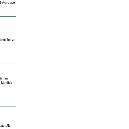
il-Adresse
ämie bis zu
te) im
 kürzlich
att. Die