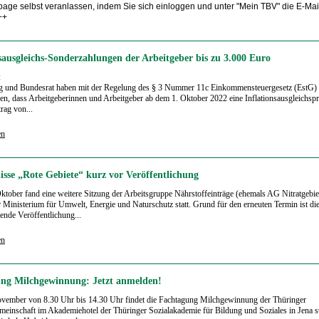
age selbst veranlassen, indem Sie sich einloggen und unter "Mein TBV" die E-Ma
++
nsausgleichs-Sonderzahlungen der Arbeitgeber bis zu 3.000 Euro
:
g und Bundesrat haben mit der Regelung des § 3 Nummer 11c Einkommensteuerge­setz (EstG)
en, dass Arbeitgeberinnen und Arbeitgeber ab dem 1. Oktober 2022 eine Inflationsausgleichs­pr
rag von...
en
isse „Rote Gebiete“ kurz vor Veröffentlichung
tober fand eine weitere Sitzung der Arbeitsgruppe Nährstoffeinträge (ehemals AG Nitratgebie
 Ministerium für Umwelt, Energie und Naturschutz statt. Grund für den erneuten Termin ist die
ende Veröffentlichung...
en
ng Milchgewinnung: Jetzt anmelden!
vember von 8.30 Uhr bis 14.30 Uhr findet die Fachtagung Milchgewinnung der Thüringer
einschaft im Akademiehotel der Thüringer Sozialakademie für Bildung und Soziales in Jena st