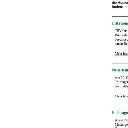
die Homep
ändern. +
Inflatio
TBVplus
Bundesta
beschloss
einem Bet
Mehr les
Neue Kul
Am 20. Ok
Thüringer
bevorsteh
Mehr les
Fachtagu
Am 9. No
Melkergem