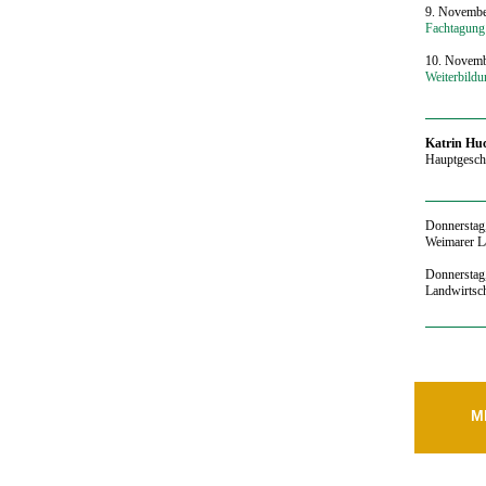
9. Novembe
Fachtagung
10. Novemb
Weiterbild
‍Katrin Hu
Hauptgeschä
Donnerstag
Weimarer L
Donnerstag,
Landwirtsch
M