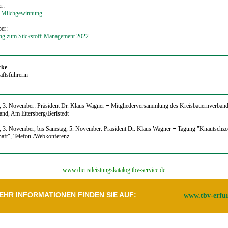
r:
 Milchgewinnung
er:
ung zum Stickstoff-Management 2022
cke
ftsführerin
, 3. November: Präsident Dr. Klaus Wagner
–
Mitgliederversammlung des Kreisbauernverban
and, Am Ettersberg/Berlstedt
 3. November, bis Samstag, 5. November: Präsident Dr. Klaus Wagner
–
Tagung "Knautschzo
aft", Telefon-/Webkonferenz
‍www.dienstleistungskatalog.tbv-service.de
EHR INFORMATIONEN FINDEN SIE AUF:
www.tbv-erfur