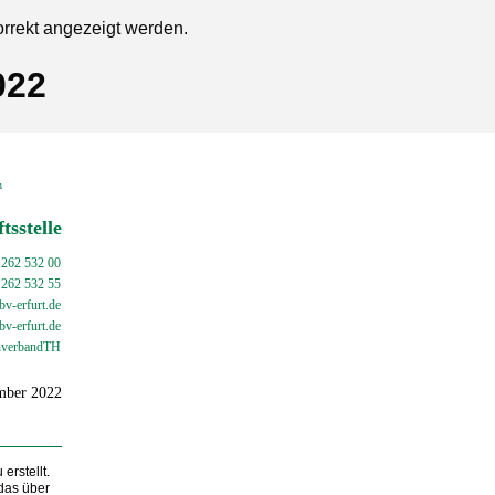
orrekt angezeigt werden.
022
en
tsstelle
 262 532 00
 262 532 55
v-erfurt.de
bv-
erfurt.de
verbandTH
ember 2022
erstellt.
das über