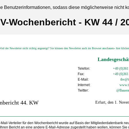
se Benutzerinformationen, sodass diese möglicherweise nicht k
V-Wochenbericht - KW 44 / 2
ird der Newsletter nicht richtig angezeigt? Sie können den Newsletter auch im Browser anschauen» hier klick
Landesgeschäf
Telefon:
+49 (0)361
Fax:
+49 (0)361
E-Mail:
tbv@tb
Internet:
www.t
Twitter:
@Bauern
nbericht 44. KW
Erfurt, den 1. Nov
Mail-Verteiler für den Wochenbericht wurde auf Basis der Mitgliederdatenbank neu 
Ihren Bericht an eine andere E-Mail-Adresse zugestellt haben wollen, können Sie 