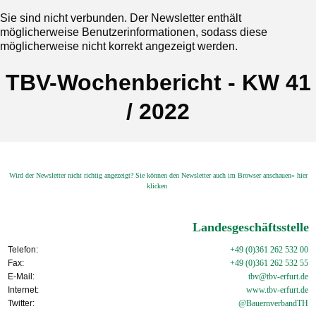
Sie sind nicht verbunden. Der Newsletter enthält
möglicherweise Benutzerinformationen, sodass diese
möglicherweise nicht korrekt angezeigt werden.
TBV-Wochenbericht - KW 41
/ 2022
Wird der Newsletter nicht richtig angezeigt? Sie können den Newsletter auch im Browser anschauen» hier
klicken
Landesgeschäftsstelle
Telefon:
+49 (0)361 262 532 00
Fax:
+49 (0)361 262 532 55
E-Mail:
tbv@tbv-erfurt.de
Internet:
www.tbv-
erfurt.de
Twitter:
@BauernverbandTH