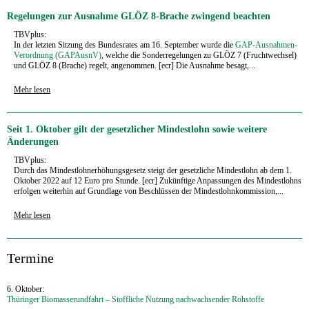
Regelungen zur Ausnahme GLÖZ 8-Brache zwingend beachten
TBVplus:
In der letzten Sitzung des Bundesrates am 16. September wurde die
GAP-Ausnahmen-
Verordnung (GAPAusnV)
, welche die Sonderregelungen zu GLÖZ 7 (Fruchtwechsel)
und GLÖZ 8 (Brache) regelt, angenommen. [ecr] Die Ausnahme besagt,...
Mehr lesen
Seit 1. Oktober gilt der gesetzlicher Mindestlohn sowie weitere
Änderungen
TBVplus:
Durch das Mindestlohnerhöhungsgesetz steigt der gesetzliche Mindestlohn ab dem 1.
Ok­tober 2022 auf 12 Euro pro Stunde. [ecr] Zukünftige Anpassungen des Mindestlohns
erfolgen weiter­hin auf Grundlage von Beschlüssen der Mindestlohnkommission,...
Mehr lesen
‍Termine
6. Oktober:
Thüringer Biomasserundfahrt – Stoffliche Nutzung nachwachsender Rohstoffe