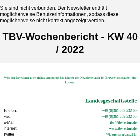
Sie sind nicht verbunden. Der Newsletter enthält
möglicherweise Benutzerinformationen, sodass diese
möglicherweise nicht korrekt angezeigt werden.
TBV-Wochenbericht - KW 40
/ 2022
Wird der Newsletter nicht richtig angezeigt? Sie können den Newsletter auch im Browser anschauen» hier
klicken
Landesgeschäftsstelle
Telefon:
+49 (0)361 262 532 00
Fax:
+49 (0)361 262 532 55
E-Mail:
tbv@tbv-erfurt.de
Internet:
www.tbv-
erfurt.de
Twitter:
@BauernverbandTH