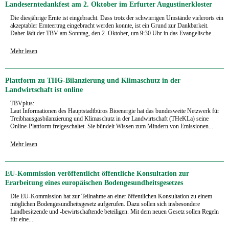
Landeserntedankfest am 2. Oktober im Erfurter Augustinerkloster
Die diesjährige Ernte ist eingebracht. Dass trotz der schwierigen Umstände vielerorts ein
akzeptabler Ernteertrag eingebracht werden konnte, ist ein Grund zur Dankbarkeit.
Daher lädt der TBV am Sonntag, den 2. Oktober, um 9:30 Uhr in das Evangelische...
Mehr lesen
Plattform zu THG-Bilanzierung und Klimaschutz in der
Landwirtschaft ist online
TBVplus:
Laut Informationen des Hauptstadtbüros Bioenergie hat das bundesweite Netzwerk für
Treibhausgasbilanzierung und Klimaschutz in der Landwirtschaft (THeKLa) seine
Online-Plattform freigeschaltet. Sie bündelt Wissen zum Mindern von Emissionen...
Mehr lesen
EU-Kommission veröffentlicht öffentliche Konsultation zur
Erarbeitung eines europäischen Bodengesundheitsgesetzes
Die EU-Kommission hat zur Teilnahme an einer öffentlichen Konsultation zu einem
möglichen Bodengesundheitsgesetz aufgerufen. Dazu sollen sich insbesondere
Landbesitzende und -bewirtschaftende beteiligen. Mit dem neuen Gesetz sollen Regeln
für eine...