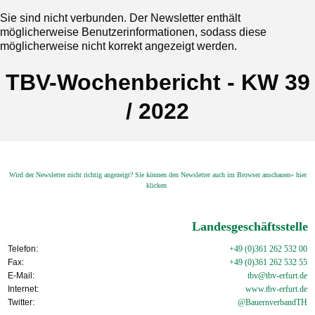
Sie sind nicht verbunden. Der Newsletter enthält
möglicherweise Benutzerinformationen, sodass diese
möglicherweise nicht korrekt angezeigt werden.
TBV-Wochenbericht - KW 39
/ 2022
Wird der Newsletter nicht richtig angezeigt? Sie können den Newsletter auch im Browser anschauen» hier
klicken
Landesgeschäftsstelle
Telefon:
+49 (0)361 262 532 00
Fax:
+49 (0)361 262 532 55
E-Mail:
tbv@tbv-erfurt.de
Internet:
www.tbv-
erfurt.de
Twitter:
@BauernverbandTH