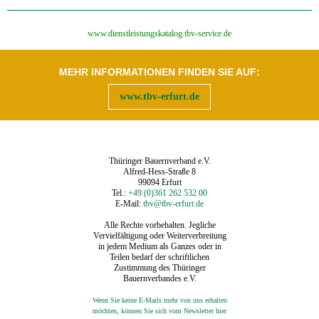
‍www.dienstleistungskatalog.tbv-service.de
MEHR INFORMATIONEN FINDEN SIE AUF:
www.tbv-erfurt.de
Thüringer Bauernverband e.V.
Alfred-Hess-Straße 8
99094 Erfurt
Tel.:
+49 (0)361 262 532 00
E-Mail:
tbv@tbv-erfurt.de
Alle Rechte vorbehalten. Jegliche
Vervielfältigung oder Weiterverbreitung
in jedem Medium als Ganzes oder in
Teilen bedarf der schriftlichen
Zustimmung des Thüringer
Bauernverbandes e.V.
Wenn Sie keine E-Mails mehr von uns erhalten
möchten, können Sie sich vom Newsletter hier