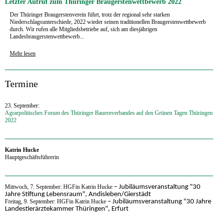
Letzter Aufruf zum Thüringer Braugerstenwettbewerb 2022
Der Thüringer Braugerstenverein führt, trotz der regional sehr starken
Niederschlagsunterschiede, 2022 wieder seinen traditionellen Braugerstenwettbewerb
durch. Wir rufen alle Mitgliedsbetriebe auf, sich am diesjährigen
Landesbraugerstenwettbewerb...
Mehr lesen
‍Termine
23. September:
Agrarpolitisches Forum des Thüringer Bauernverbandes auf den Grünen Tagen Thüringen
2022
‍Katrin Hucke
Hauptgeschäftsführerin
‍Mittwoch, 7. September: HGFin Katrin Hucke
– Jubiläumsveranstaltung "30
Jahre Stiftung Lebensraum", Andisleben/Gierstädt
Freitag,
9. September
: HGFin Katrin Hucke
–
Jubiläumsveranstaltung
"30 Jahre
Landestierärztekammer Thüringen", Erfurt