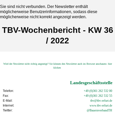
Sie sind nicht verbunden. Der Newsletter enthält
möglicherweise Benutzerinformationen, sodass diese
möglicherweise nicht korrekt angezeigt werden.
TBV-Wochenbericht - KW 36
/ 2022
Wird der Newsletter nicht richtig angezeigt? Sie können den Newsletter auch im Browser anschauen» hier
klicken
Landesgeschäftsstelle
Telefon:
+49 (0)361 262 532 00
Fax:
+49 (0)361 262 532 55
E-Mail:
tbv@tbv-erfurt.de
Internet:
www.tbv-
erfurt.de
Twitter:
@BauernverbandTH