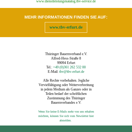
‍www.dienstleistungskatalog.tbv-service.de
MEHR INFORMATIONEN FINDEN SIE AUF:
www.tbv-erfurt.de
Thüringer Bauernverband e.V.
Alfred-Hess-Straße 8
99094 Erfurt
Tel.:
+49 (0)361 262 532 00
E-Mail:
tbv@tbv-erfurt.de
Alle Rechte vorbehalten. Jegliche
Vervielfältigung oder Weiterverbreitung
in jedem Medium als Ganzes oder in
Teilen bedarf der schriftlichen
Zustimmung des Thüringer
Bauernverbandes e.V.
Wenn Sie keine E-Mails mehr von uns erhalten
möchten, können Sie sich vom Newsletter hier
‍
abmelden.