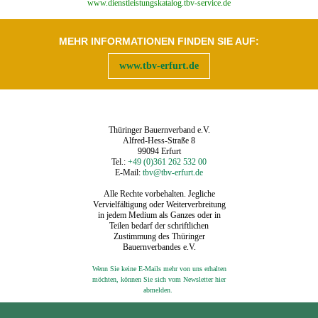
‍www.dienstleistungskatalog.tbv-service.de
MEHR INFORMATIONEN FINDEN SIE AUF:
www.tbv-erfurt.de
Thüringer Bauernverband e.V.
Alfred-Hess-Straße 8
99094 Erfurt
Tel.:
+49 (0)361 262 532 00
E-Mail:
tbv@tbv-erfurt.de
Alle Rechte vorbehalten. Jegliche
Vervielfältigung oder Weiterverbreitung
in jedem Medium als Ganzes oder in
Teilen bedarf der schriftlichen
Zustimmung des Thüringer
Bauernverbandes e.V.
Wenn Sie keine E-Mails mehr von uns erhalten
möchten, können Sie sich vom Newsletter hier
‍
abmelden.