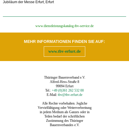
Jubiläum der Messe Erfurt, Erfurt
‍www.dienstleistungskatalog.tbv-service.de
MEHR INFORMATIONEN FINDEN SIE AUF:
www.tbv-erfurt.de
Thüringer Bauernverband e.V.
Alfred-Hess-Straße 8
99094 Erfurt
Tel.:
+49 (0)361 262 532 00
E-Mail:
tbv@tbv-erfurt.de
Alle Rechte vorbehalten. Jegliche
Vervielfältigung oder Weiterverbreitung
in jedem Medium als Ganzes oder in
Teilen bedarf der schriftlichen
Zustimmung des Thüringer
Bauernverbandes e.V.