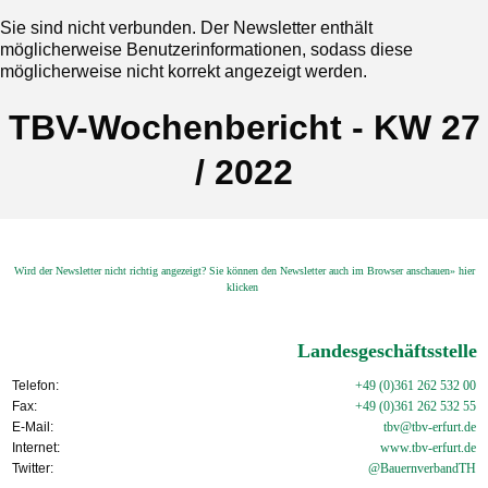
Sie sind nicht verbunden. Der Newsletter enthält
möglicherweise Benutzerinformationen, sodass diese
möglicherweise nicht korrekt angezeigt werden.
TBV-Wochenbericht - KW 27
/ 2022
Wird der Newsletter nicht richtig angezeigt? Sie können den Newsletter auch im Browser anschauen» hier
klicken
Landesgeschäftsstelle
Telefon:
+49 (0)361 262 532 00
Fax:
+49 (0)361 262 532 55
E-Mail:
tbv@tbv-erfurt.de
Internet:
www.tbv-
erfurt.de
Twitter:
@BauernverbandTH