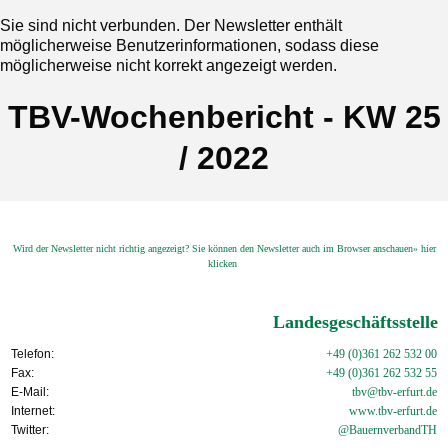
Sie sind nicht verbunden. Der Newsletter enthält
möglicherweise Benutzerinformationen, sodass diese
möglicherweise nicht korrekt angezeigt werden.
TBV-Wochenbericht - KW 25
/ 2022
Wird der Newsletter nicht richtig angezeigt? Sie können den Newsletter auch im Browser anschauen» hier
klicken
Landesgeschäftsstelle
Telefon:
+49 (0)361 262 532 00
Fax:
+49 (0)361 262 532 55
E-Mail:
tbv@tbv-erfurt.de
Internet:
www.tbv-
erfurt.de
Twitter:
@BauernverbandTH