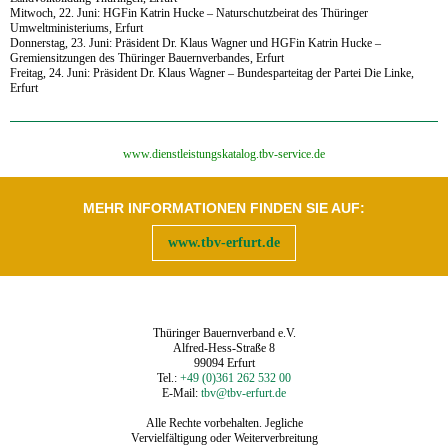
Mitwoch, 22. Juni: HGFin Katrin Hucke
–
Naturschutzbeirat des Thüringer
Umweltministeriums, Erfurt
Donnerstag, 23. Juni: Präsident Dr. Klaus Wagner und HGFin Katrin Hucke –
Gremiensitzungen des Thüringer Bauernverbandes, Erfurt
Freitag, 24. Juni: Präsident Dr. Klaus Wagner – Bundesparteitag der Partei Die Linke,
Erfurt
‍www.dienstleistungskatalog.tbv-service.de
MEHR INFORMATIONEN FINDEN SIE AUF:
www.tbv-erfurt.de
Thüringer Bauernverband e.V.
Alfred-Hess-Straße 8
99094 Erfurt
Tel.:
+49 (0)361 262 532 00
E-Mail:
tbv@tbv-erfurt.de
Alle Rechte vorbehalten. Jegliche
Vervielfältigung oder Weiterverbreitung