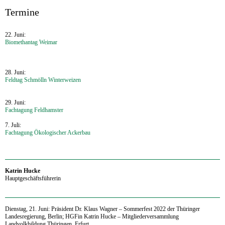
‍Termine
22. Juni:
Biomethantag Weimar
28. Juni:
Feldtag Schmölln Winterweizen
29. Juni:
Fachtagung Feldhamster
7. Juli:
Fachtagung Ökologischer Ackerbau
‍Katrin Hucke
Hauptgeschäftsführerin
Dienstag, 21. Juni: Präsident Dr. Klaus Wagner – Sommerfest 2022 der Thüringer
Landesregierung, Berlin; HGFin Katrin Hucke
–
Mitgliederversammlung
Landvolkbildung Thüringen, Erfurt