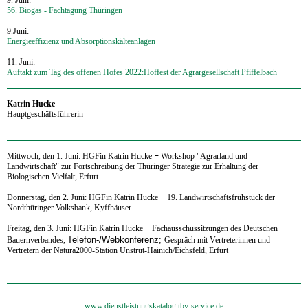
56. Biogas - Fachtagung Thüringen
9.Juni:
Energieeffizienz und Absorptionskälteanlagen
11. Juni:
Auftakt zum Tag des offenen Hofes 2022:Hoffest der Agrargesellschaft Pfiffelbach
Katrin Hucke
Hauptgeschäftsführerin
Mittwoch, den 1. Juni: HGFin Katrin Hucke
–
Workshop "Agrarland und
Landwirtschaft" zur Fortschreibung der Thüringer Strategie zur Erhaltung der
Biologischen Vielfalt, Erfurt
Donnerstag, den 2. Juni:
HGFin Katrin Hucke
–
19. Landwirtschaftsfrühstück der
Nordthüringer Volksbank, Kyffhäuser
Freitag, den 3. Juni:
HGFin Katrin Hucke
–
Fachausschussitzungen des Deutschen
Telefon-/Webkonferenz;
Bauernverbandes,
Gespräch mit Vertreterinnen und
Vertretern der Natura2000-Station Unstrut-Hainich/Eichsfeld, Erfurt
‍www.dienstleistungskatalog.tbv-service.de