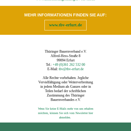
MEHR INFORMATIONEN FINDEN SIE AUF:
www.tbv-erfurt.de
Thüringer Bauernverband e.V.
Alfred-Hess-Straße 8
99094 Erfurt
Tel.:
+49 (0)361 262 532 00
E-Mail:
tbv@tbv-erfurt.de
Alle Rechte vorbehalten. Jegliche
Vervielfältigung oder Weiterverbreitung
in jedem Medium als Ganzes oder in
Teilen bedarf der schriftlichen
Zustimmung des Thüringer
Bauernverbandes e.V.
Wenn Sie keine E-Mails mehr von uns erhalten
möchten, können Sie sich vom Newsletter hier
‍
abmelden.