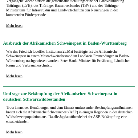
Vergangene Woche startete die gemeinsame Schulungsreihe der Landvolkbildung
Thüringen (LVB), des Thüringer Bauernverbandes (TBV) und des Thüringer
Ministeriums für Infrastruktur und Landwirtschaft zu den Neuerungen in der
kommenden Förderperiode....
Mehr lesen
Ausbruch der Afrikanischen Schweinepest in Baden-Württemberg
Wie das Friedrich-Loeffler-Institut am 25.Mai bestätigte, ist die Afrikanische
Schweinepest in einem Mastschweinebestand im Landkreis Emmendingen in Baden-
Württemberg nachgewiesen worden. Peter Hauk, Minister für Ernährung, Ländlichen
Raum und Verbraucherschutz...
Mehr lesen
Umfrage zur Bekämpfung der Afrikanischen Schweinepest in
deutschen Schwarzwildbeständen
Trotz intensiver Bemühungen und dem Einsatz umfassender Bekämpfungsmaßnahmen
breitet sich die Afrikanische Schweinepest (ASP) in einigen Regionen in der deutschen
Wildschweinpopulation aus. Da alle Jagdausübende bei der ASP-Bekämpfung eine
entscheidende...
Mehr lesen