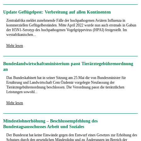
Update Geflügelpest: Verbreitung auf allen Kontinenten
Zentralafrika meldet zunehmende Fälle der hochpathogenen Aviären Influenza in
kommerziellen Geflügelbeständen. Mitte April 2022 wurde nun auch erstmals in Gabun
der H5N1-Serotyp des hochpathogenen Vogelgrippevirus (HPAI) festgestellt. Im
westafrikanischen...
Mehr lesen
Bundeslandwirtschaftsministerium passt Tierärztegebührenordnung
an
Das Bundeskabinett hat in seiner Sitzung am 25.Mai die von Bundesminister für
Ernährung und Landwirtschaft Cem Özdemir vorgelegte Neufassung der
Tierärztegebührenordnung beschlossen. Die Verordnung passt die tierärztlichen
Leistungen sowohl...
Mehr lesen
Mindestlohnerhöhung – Beschlussempfehlung des
Bundestagsausschusses Arbeit und Soziales
Der Bundesrat hat keine Einwände gegen den Entwurf eines Gesetzes zur Erhöhung des
Schutzes durch den gesetzlichen Mindestlohn und zu Änderungen im Bereich der