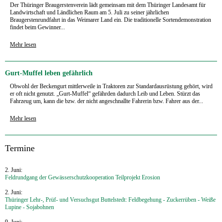
Der Thüringer Braugerstenverein lädt gemeinsam mit dem Thüringer Landesamt für
Landwirtschaft und Ländlichen Raum am 5. Juli zu seiner jährlichen
Braugerstenrundfahrt in das Weimarer Land ein. Die traditionelle Sortendemonstration
findet beim Gewinner...
Mehr lesen
Gurt-Muffel leben gefährlich
Obwohl der Beckengurt mittlerweile in Traktoren zur Standardausrüstung gehört, wird
er oft nicht genutzt. „Gurt-Muffel“ gefährden dadurch Leib und Leben. Stürzt das
Fahrzeug um, kann die bzw. der nicht angeschnallte Fahrerin bzw. Fahrer aus der...
Mehr lesen
‍Termine
2. Juni:
Feldrundgang der Gewässerschutzkooperation Teilprojekt Erosion
2. Juni:
Thüringer Lehr-, Prüf- und Versuchsgut Buttelstedt: Feldbegehung - Zuckerrüben - Weiße
Lupine - Sojabohnen
9. Juni: