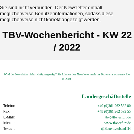
Sie sind nicht verbunden. Der Newsletter enthält
möglicherweise Benutzerinformationen, sodass diese
möglicherweise nicht korrekt angezeigt werden.
TBV-Wochenbericht - KW 22
/ 2022
Wird der Newsletter nicht richtig angezeigt? Sie können den Newsletter auch im Browser anschauen» hier
klicken
Landesgeschäftsstelle
Telefon:
+49 (0)361 262 532 00
Fax:
+49 (0)361 262 532 55
E-Mail:
tbv@tbv-erfurt.de
Internet:
www.tbv-
erfurt.de
Twitter:
@BauernverbandTH